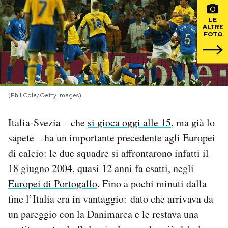
LE
PODCAST
ALTRE
FOTO
NEWSLETTER
I MIEI PREFERITI
(Phil Cole/Getty Images)
Italia-Svezia – che
si gioca oggi alle 15
, ma già lo
SHOP
sapete – ha un importante precedente agli Europei
di calcio: le due squadre si affrontarono infatti il
CALENDARIO
18 giugno 2004, quasi 12 anni fa esatti, negli
Europei di Portogallo
. Fino a pochi minuti dalla
AREA PERSONALE
fine l’Italia era in vantaggio: dato che arrivava da
Area Personale
un pareggio con la Danimarca e le restava una
Newsletter