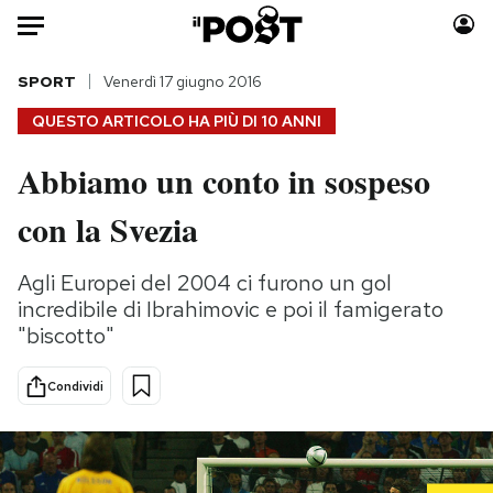
Auto
SPORT
Venerdì 17 giugno 2016
QUESTO ARTICOLO HA PIÙ DI
10 ANNI
HOME
Abbiamo un conto in sospeso
Italia
Moda
con la Svezia
Mondo
Libri
Politica
Consumismi
Agli Europei del 2004 ci furono un gol
Tecnologia
Storie/Idee
incredibile di Ibrahimovic e poi il famigerato
Internet
Ok Boomer!
"biscotto"
Scienza
Media
Cultura
Europa
Condividi
Economia
Altrecose
Sport
Mondiali calcio 2026