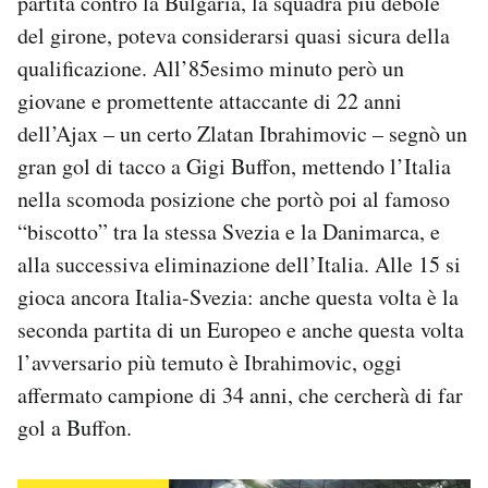
partita contro la Bulgaria, la squadra più debole
Notifiche mobile
del girone, poteva considerarsi quasi sicura della
Regala il Post
qualificazione. All’85esimo minuto però un
Hai bisogno di aiuto?
giovane e promettente attaccante di 22 anni
Esci
dell’Ajax – un certo Zlatan Ibrahimovic – segnò un
gran gol di tacco a Gigi Buffon, mettendo l’Italia
nella scomoda posizione che portò poi al famoso
“biscotto” tra la stessa Svezia e la Danimarca, e
alla successiva eliminazione dell’Italia. Alle 15 si
gioca ancora Italia-Svezia: anche questa volta è la
seconda partita di un Europeo e anche questa volta
l’avversario più temuto è Ibrahimovic, oggi
affermato campione di 34 anni, che cercherà di far
gol a Buffon.