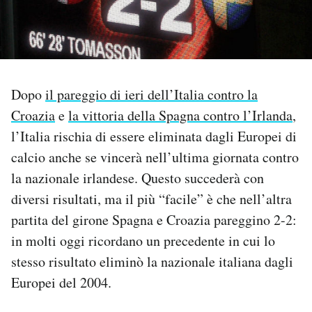
PODCAST
NEWSLETTER
Dopo
il pareggio di ieri dell’Italia contro la
Croazia
e
la vittoria della Spagna contro l’Irlanda
,
I MIEI PREFERITI
l’Italia rischia di essere eliminata dagli Europei di
calcio anche se vincerà nell’ultima giornata contro
SHOP
la nazionale irlandese. Questo succederà con
diversi risultati, ma il più “facile” è che nell’altra
CALENDARIO
partita del girone Spagna e Croazia pareggino 2-2:
in molti oggi ricordano un precedente in cui lo
AREA PERSONALE
stesso risultato eliminò la nazionale italiana dagli
Europei del 2004.
Area Personale
Newsletter