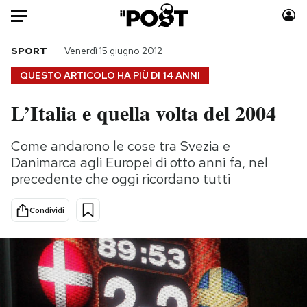
Auto
SPORT
Venerdì 15 giugno 2012
QUESTO ARTICOLO HA PIÙ DI
14 ANNI
HOME
L’Italia e quella volta del 2004
Italia
Moda
Mondo
Libri
Come andarono le cose tra Svezia e
Politica
Consumismi
Danimarca agli Europei di otto anni fa, nel
Tecnologia
Storie/Idee
precedente che oggi ricordano tutti
Internet
Ok Boomer!
Condividi
Scienza
Media
Cultura
Europa
Economia
Altrecose
Sport
Mondiali calcio 2026