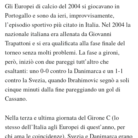
Gli Europei di calcio del 2004 si giocavano in
Notifiche mobile
Regala il Post
Portogallo e sono da ieri, improvvisamente,
Hai bisogno di aiuto?
l’episodio sportivo più citato in Italia. Nel 2004 la
Esci
nazionale italiana era allenata da Giovanni
Trapattoni e si era qualificata alla fase finale del
torneo senza molti problemi. La fase a gironi,
però, iniziò con due pareggi tutt’altro che
esaltanti: uno 0-0 contro la Danimarca e un 1-1
contro la Svezia, quando Ibrahimovic segnò a soli
cinque minuti dalla fine pareggiando un gol di
Cassano.
Nella terza e ultima giornata del Girone C (lo
stesso dell’Italia agli Europei di quest’anno, per
chi ama le coincidenze), Svezia e Danimarca erano