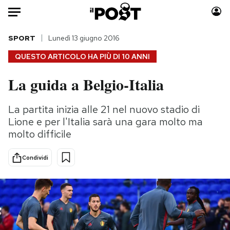
Auto
SPORT
Lunedì 13 giugno 2016
QUESTO ARTICOLO HA PIÙ DI
10 ANNI
HOME
La guida a Belgio-Italia
Italia
Moda
Mondo
Libri
La partita inizia alle 21 nel nuovo stadio di
Politica
Consumismi
Lione e per l'Italia sarà una gara molto ma
Tecnologia
Storie/Idee
molto difficile
Internet
Ok Boomer!
Condividi
Scienza
Media
Cultura
Europa
Economia
Altrecose
Sport
Mondiali calcio 2026