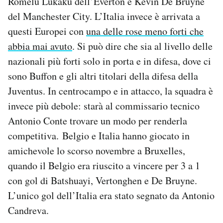
Romelu Lukaku dell’Everton e Kevin De Bruyne
Notifiche mobile
del Manchester City. L’Italia invece è arrivata a
Regala il Post
questi Europei con
una delle rose meno forti che
Hai bisogno di aiuto?
abbia mai avuto
. Si può dire che sia al livello delle
Esci
nazionali più forti solo in porta e in difesa, dove ci
sono Buffon e gli altri titolari della difesa della
Juventus. In centrocampo e in attacco, la squadra è
invece più debole: starà al commissario tecnico
Antonio Conte trovare un modo per renderla
competitiva. Belgio e Italia hanno giocato in
amichevole lo scorso novembre a Bruxelles,
quando il Belgio era riuscito a vincere per 3 a 1
con gol di Batshuayi, Vertonghen e De Bruyne.
L’unico gol dell’Italia era stato segnato da Antonio
Candreva.