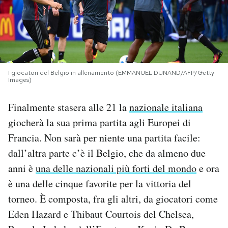
PODCAST
NEWSLETTER
I giocatori del Belgio in allenamento (EMMANUEL DUNAND/AFP/Getty
Images)
I MIEI PREFERITI
Finalmente stasera alle 21 la
nazionale italiana
giocherà la sua prima partita agli Europei di
SHOP
Francia. Non sarà per niente una partita facile:
dall’altra parte c’è il Belgio, che da almeno due
CALENDARIO
anni è
una delle nazionali più forti del mondo
e ora
è una delle cinque favorite per la vittoria del
AREA PERSONALE
torneo. È composta, fra gli altri, da giocatori come
Area Personale
Eden Hazard e Thibaut Courtois del Chelsea,
Newsletter