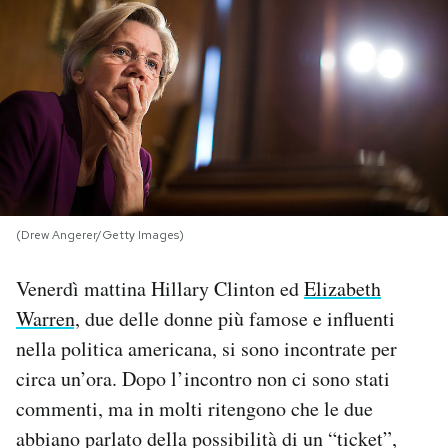
PODCAST
NEWSLETTER
I MIEI PREFERITI
(Drew Angerer/Getty Images)
SHOP
Venerdì mattina Hillary Clinton ed
Elizabeth
CALENDARIO
Warren,
due delle donne più famose e influenti
nella politica americana, si sono incontrate per
AREA PERSONALE
circa un’ora. Dopo l’incontro non ci sono stati
commenti, ma in molti ritengono che le due
Area Personale
abbiano parlato della possibilità di un “ticket”,
Newsletter