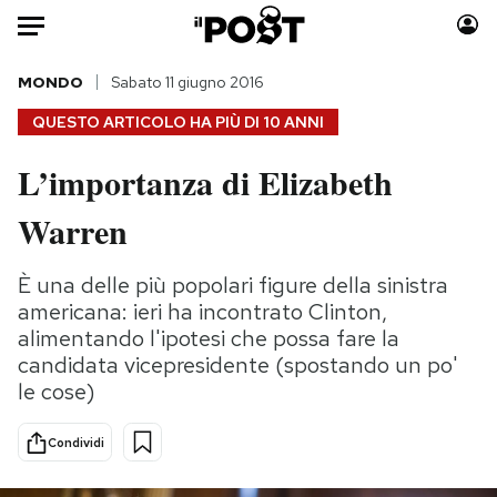
Auto
MONDO
Sabato 11 giugno 2016
QUESTO ARTICOLO HA PIÙ DI
10 ANNI
HOME
L’importanza di Elizabeth
Italia
Moda
Warren
Mondo
Libri
Politica
Consumismi
È una delle più popolari figure della sinistra
Tecnologia
Storie/Idee
americana: ieri ha incontrato Clinton,
Internet
Ok Boomer!
alimentando l'ipotesi che possa fare la
Scienza
Media
candidata vicepresidente (spostando un po'
Cultura
Europa
le cose)
Economia
Altrecose
Sport
Mondiali calcio 2026
Condividi