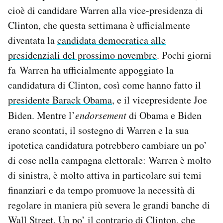
Notifiche mobile
cioè di candidare Warren alla vice-presidenza di
Regala il Post
Clinton, che questa settimana è ufficialmente
Hai bisogno di aiuto?
diventata la
candidata democratica alle
Esci
presidenziali del prossimo novembre
. Pochi giorni
fa Warren ha ufficialmente appoggiato la
candidatura di Clinton, così come hanno fatto il
presidente Barack Obama
, e il vicepresidente Joe
Biden. Mentre l’
endorsement
di Obama e Biden
erano scontati, il sostegno di Warren e la sua
ipotetica candidatura potrebbero cambiare un po’
di cose nella campagna elettorale: Warren è molto
di sinistra, è molto attiva in particolare sui temi
finanziari e da tempo promuove la necessità di
regolare in maniera più severa le grandi banche di
Wall Street. Un po’ il contrario di Clinton, che