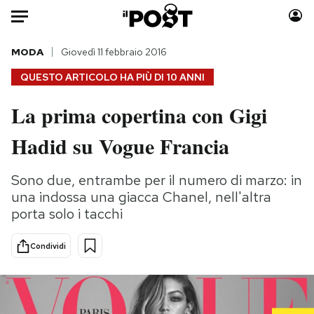
Auto
MODA
Giovedì 11 febbraio 2016
QUESTO ARTICOLO HA PIÙ DI
10 ANNI
HOME
La prima copertina con Gigi
Italia
Moda
Hadid su Vogue Francia
Mondo
Libri
Politica
Consumismi
Sono due, entrambe per il numero di marzo: in
Tecnologia
Storie/Idee
una indossa una giacca Chanel, nell'altra
Internet
Ok Boomer!
porta solo i tacchi
Scienza
Media
Cultura
Europa
Condividi
Economia
Altrecose
Sport
Mondiali calcio 2026