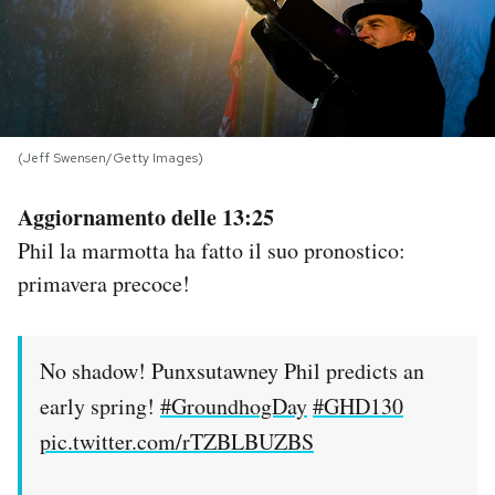
PODCAST
NEWSLETTER
(Jeff Swensen/Getty Images)
I MIEI PREFERITI
Aggiornamento delle 13:25
Phil la marmotta ha fatto il suo pronostico:
SHOP
primavera precoce!
CALENDARIO
No shadow! Punxsutawney Phil predicts an
early spring!
#GroundhogDay
#GHD130
AREA PERSONALE
pic.twitter.com/rTZBLBUZBS
Area Personale
Newsletter