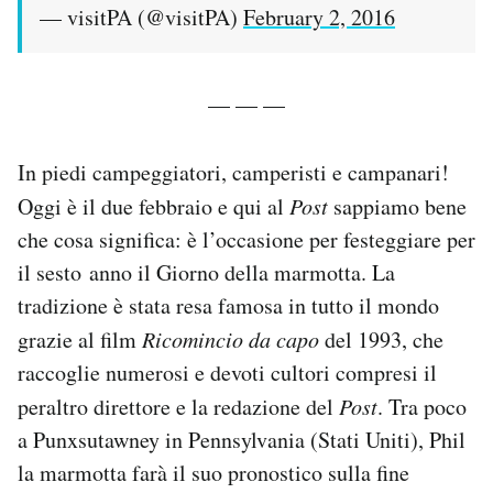
— visitPA (@visitPA)
February 2, 2016
Notifiche mobile
Regala il Post
Hai bisogno di aiuto?
— — —
Esci
In piedi campeggiatori, camperisti e campanari!
Oggi è il due febbraio e qui al
Post
sappiamo bene
che cosa significa: è l’occasione per festeggiare per
il sesto anno il Giorno della marmotta. La
tradizione è stata resa famosa in tutto il mondo
grazie al film
Ricomincio da capo
del 1993, che
raccoglie numerosi e devoti cultori compresi il
peraltro direttore e la redazione del
Post
. Tra poco
a Punxsutawney in Pennsylvania (Stati Uniti), Phil
la marmotta farà il suo pronostico sulla fine