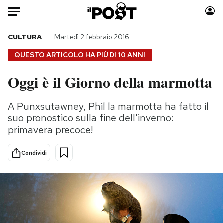
Auto
CULTURA
Martedì 2 febbraio 2016
QUESTO ARTICOLO HA PIÙ DI
10 ANNI
HOME
Oggi è il Giorno della marmotta
Italia
Moda
Mondo
Libri
A Punxsutawney, Phil la marmotta ha fatto il
Politica
Consumismi
suo pronostico sulla fine dell'inverno:
Tecnologia
Storie/Idee
primavera precoce!
Internet
Ok Boomer!
Condividi
Scienza
Media
Cultura
Europa
Economia
Altrecose
Sport
Mondiali calcio 2026