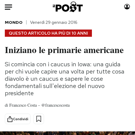
Auto
MONDO
Venerdì 29 gennaio 2016
QUESTO ARTICOLO HA PIÙ DI
10 ANNI
HOME
Iniziano le primarie americane
Italia
Moda
Mondo
Libri
Si comincia con i caucus in Iowa: una guida
Politica
Consumismi
per chi vuole capire una volta per tutte cosa
Tecnologia
Storie/Idee
diavolo è un caucus e sapere le cose
fondamentali sull'elezione del nuovo
Internet
Ok Boomer!
presidente
Scienza
Media
Cultura
Europa
di
Francesco Costa – @francescocosta
Economia
Altrecose
Condividi
Sport
Mondiali calcio 2026