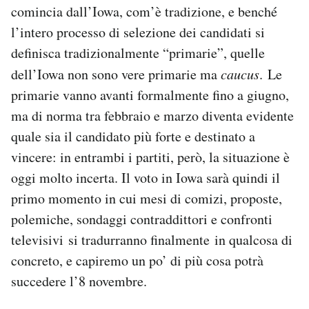
comincia dall’Iowa, com’è tradizione, e benché
Notifiche mobile
Regala il Post
l’intero processo di selezione dei candidati si
Hai bisogno di aiuto?
definisca tradizionalmente “primarie”, quelle
Esci
dell’Iowa non sono vere primarie ma
caucus
. Le
primarie vanno avanti formalmente fino a giugno,
ma di norma tra febbraio e marzo diventa evidente
quale sia il candidato più forte e destinato a
vincere: in entrambi i partiti, però, la situazione è
oggi molto incerta. Il voto in Iowa sarà quindi il
primo momento in cui mesi di comizi, proposte,
polemiche, sondaggi contraddittori e confronti
televisivi si tradurranno finalmente in qualcosa di
concreto, e capiremo un po’ di più cosa potrà
succedere l’8 novembre.