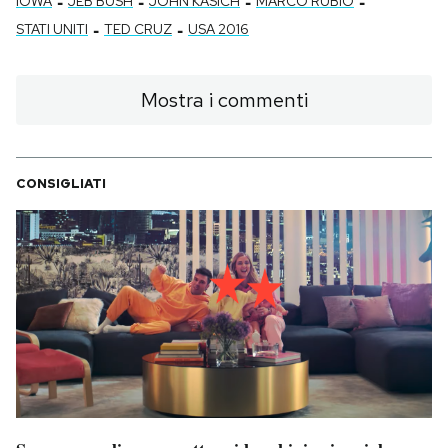
-
-
-
-
IOWA
JEB BUSH
JOHN KASICH
MARCO RUBIO
-
-
STATI UNITI
TED CRUZ
USA 2016
Mostra i commenti
CONSIGLIATI