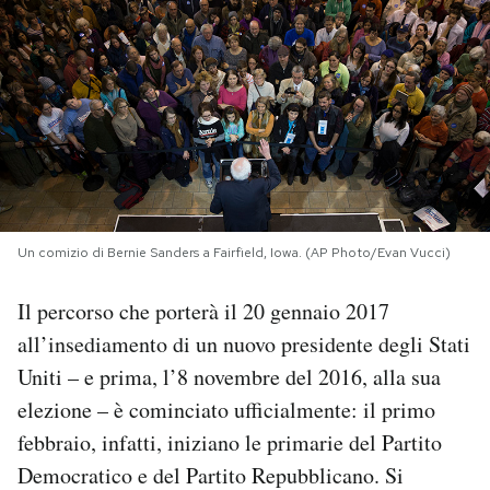
PODCAST
NEWSLETTER
I MIEI PREFERITI
Un comizio di Bernie Sanders a Fairfield, Iowa. (AP Photo/Evan Vucci)
SHOP
Il percorso che porterà il 20 gennaio 2017
CALENDARIO
all’insediamento di un nuovo presidente degli Stati
Uniti – e prima, l’8 novembre del 2016, alla sua
AREA PERSONALE
elezione – è cominciato ufficialmente: il primo
febbraio, infatti, iniziano le primarie del Partito
Area Personale
Democratico e del Partito Repubblicano. Si
Newsletter