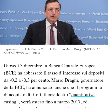
PODCAST
NEWSLETTER
I MIEI PREFERITI
Il governatore della Banca Centrale Europea Mario Draghi (NICHOLAS
KAMM/AFP/Getty Images)
SHOP
Giovedì 3 dicembre la Banca Centrale Europea
(BCE) ha abbassato il tasso d’interesse sui depositi
CALENDARIO
da -0,2 a -0,3 per cento. Mario Draghi, governatore
della BCE, ha annunciato anche che il programma
AREA PERSONALE
di acquisto di titoli, il cosiddetto “
quantitative
Area Personale
easing
“, verrà esteso fino a marzo 2017, ed
Newsletter