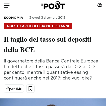
Auto
ECONOMIA
Giovedì 3 dicembre 2015
QUESTO ARTICOLO HA PIÙ DI
10 ANNI
HOME
Il taglio del tasso sui depositi
Italia
Moda
della BCE
Mondo
Libri
Politica
Consumismi
Il governatore della Banca Centrale Europea
Tecnologia
Storie/Idee
ha detto che il tasso passerà da -0,2 a -0,3
Internet
Ok Boomer!
per cento, mentre il quantitative easing
Scienza
Media
continuerà anche nel 2017: che vuol dire?
Cultura
Europa
Economia
Altrecose
Condividi
Sport
Mondiali calcio 2026