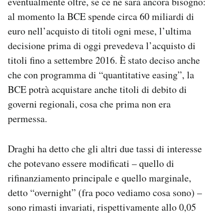
eventualmente oltre, se ce ne sarà ancora bisogno:
Notifiche mobile
al momento la BCE spende circa 60 miliardi di
Regala il Post
euro nell’acquisto di titoli ogni mese, l’ultima
Hai bisogno di aiuto?
decisione prima di oggi prevedeva l’acquisto di
Esci
titoli fino a settembre 2016. È stato deciso anche
che con programma di “quantitative easing”, la
BCE potrà acquistare anche titoli di debito di
governi regionali, cosa che prima non era
permessa.
Draghi ha detto che gli altri due tassi di interesse
che potevano essere modificati – quello di
rifinanziamento principale e quello marginale,
detto “overnight” (fra poco vediamo cosa sono) –
sono rimasti invariati, rispettivamente allo 0,05