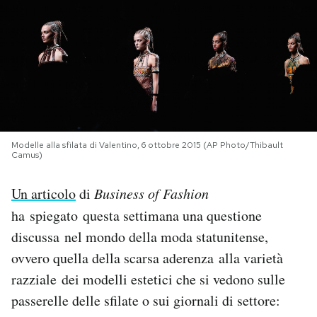
PODCAST
NEWSLETTER
I MIEI PREFERITI
Modelle alla sfilata di Valentino, 6 ottobre 2015 (AP Photo/Thibault
Camus)
SHOP
Un articolo
di
Business of Fashion
ha
spiegato questa settimana una questione
CALENDARIO
discussa nel mondo della moda statunitense,
ovvero quella della scarsa aderenza alla varietà
AREA PERSONALE
razziale dei modelli estetici che si vedono sulle
Area Personale
passerelle delle sfilate o sui giornali di settore:
Newsletter