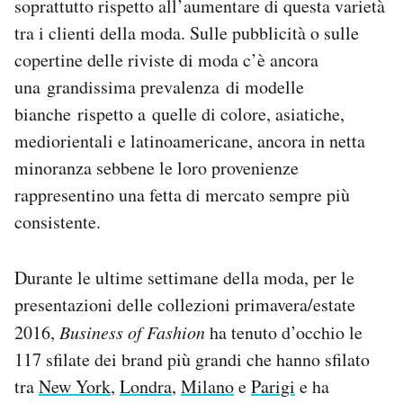
soprattutto rispetto all’aumentare di questa varietà
Notifiche mobile
tra i clienti della moda. Sulle pubblicità o sulle
Regala il Post
copertine delle riviste di moda c’è ancora
Hai bisogno di aiuto?
una grandissima prevalenza di modelle
Esci
bianche rispetto a quelle di colore, asiatiche,
mediorientali e latinoamericane, ancora in netta
minoranza sebbene le loro provenienze
rappresentino una fetta di mercato sempre più
consistente.
Durante le ultime settimane della moda, per le
presentazioni delle collezioni primavera/estate
2016,
Business of Fashion
ha tenuto d’occhio le
117 sfilate dei brand più grandi che hanno sfilato
tra
New York
,
Londra
,
Milano
e
Parigi
e ha