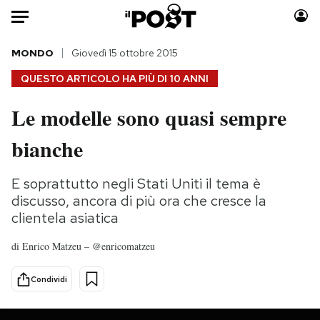
Auto
MONDO
Giovedì 15 ottobre 2015
QUESTO ARTICOLO HA PIÙ DI
10 ANNI
HOME
Le modelle sono quasi sempre
Italia
Moda
bianche
Mondo
Libri
Politica
Consumismi
E soprattutto negli Stati Uniti il tema è
Tecnologia
Storie/Idee
discusso, ancora di più ora che cresce la
Internet
Ok Boomer!
clientela asiatica
Scienza
Media
Cultura
Europa
di
Enrico Matzeu – @enricomatzeu
Economia
Altrecose
Condividi
Sport
Mondiali calcio 2026