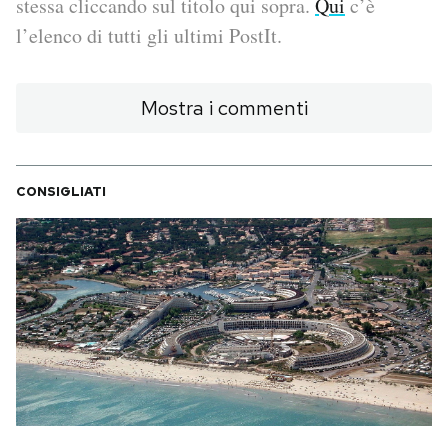
stessa cliccando sul titolo qui sopra.
Qui
c’è
l’elenco di tutti gli ultimi PostIt.
PODCAST
Mostra i commenti
NEWSLETTER
I MIEI PREFERITI
CONSIGLIATI
SHOP
CALENDARIO
AREA PERSONALE
Area Personale
Newsletter