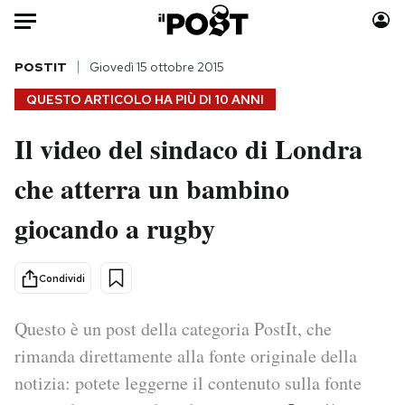
Auto
POSTIT
Giovedì 15 ottobre 2015
QUESTO ARTICOLO HA PIÙ DI
10 ANNI
HOME
Il video del sindaco di Londra
Italia
Moda
che atterra un bambino
Mondo
Libri
Politica
Consumismi
giocando a rugby
Tecnologia
Storie/Idee
Internet
Ok Boomer!
Condividi
Scienza
Media
Cultura
Europa
Questo è un post della categoria PostIt, che
Economia
Altrecose
rimanda direttamente alla fonte originale della
Sport
Mondiali calcio 2026
notizia: potete leggerne il contenuto sulla fonte