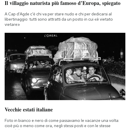
Il villaggio naturista più famoso d’Europa, spiegato
Notifiche mobile
Regala il Post
A Cap d'Agde c'è chi va per stare nudo e chi per dedicarsi al
libertinaggio: tutti sono attratti da un posto in cui «è vietato
Hai bisogno di aiuto?
vietare»
Esci
Vecchie estati italiane
Foto in bianco e nero di come passavamo le vacanze una volta:
cioè più o meno come ora, negli stessi posti e con le stesse