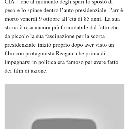
CIA – che al momento degli spari lo spostò di
Notifiche mobile
peso e lo spinse dentro l’auto presidenziale. Parr è
Regala il Post
morto venerdì 9 ottobre all’età di 85 anni. La sua
Hai bisogno di aiuto?
storia è resa ancora più formidabile dal fatto che
Esci
da piccolo la sua fascinazione per la scorta
presidenziale iniziò proprio dopo aver visto un
film con protagonista Reagan, che prima di
impegnarsi in politica era famoso per avere fatto
dei film di azione.