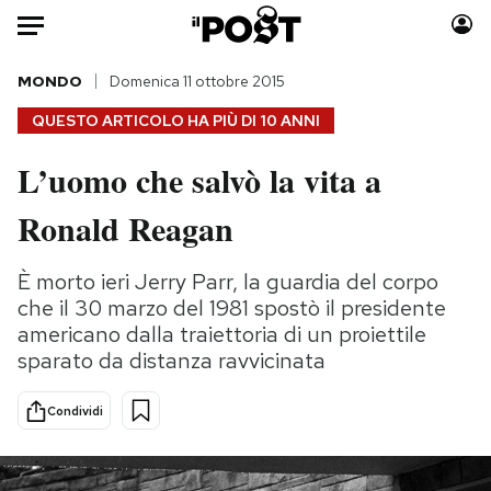
Auto
MONDO
Domenica 11 ottobre 2015
QUESTO ARTICOLO HA PIÙ DI
10 ANNI
HOME
L’uomo che salvò la vita a
Italia
Moda
Ronald Reagan
Mondo
Libri
Politica
Consumismi
È morto ieri Jerry Parr, la guardia del corpo
Tecnologia
Storie/Idee
che il 30 marzo del 1981 spostò il presidente
Internet
Ok Boomer!
americano dalla traiettoria di un proiettile
Scienza
Media
sparato da distanza ravvicinata
Cultura
Europa
Economia
Altrecose
Condividi
Sport
Mondiali calcio 2026