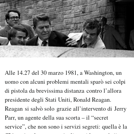
PODCAST
NEWSLETTER
I MIEI PREFERITI
SHOP
Alle 14.27 del 30 marzo 1981, a Washington, un
uomo con alcuni problemi mentali sparò sei colpi
di pistola da brevissima distanza contro l’allora
CALENDARIO
presidente degli Stati Uniti, Ronald Reagan.
Reagan si salvò solo grazie all’intervento di Jerry
AREA PERSONALE
Parr, un agente della sua scorta – il “secret
Area Personale
service”, che non sono i servizi segreti: quella è la
Newsletter