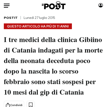
Auto
POSTIT
Lunedì 27 luglio 2015
QUESTO ARTICOLO HA PIÙ DI
11 ANNI
HOME
I tre medici della clinica Gibiino
Italia
Moda
di Catania indagati per la morte
Mondo
Libri
Politica
Consumismi
della neonata deceduta poco
Tecnologia
Storie/Idee
Internet
Ok Boomer!
dopo la nascita lo scorso
Scienza
Media
febbraio sono stati sospesi per
Cultura
Europa
Economia
Altrecose
10 mesi dal gip di Catania
Sport
Mondiali calcio 2026
Condividi