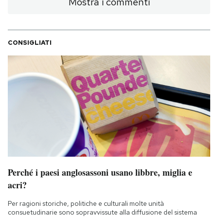
Mostra i commenti
Notifiche mobile
Regala il Post
Hai bisogno di aiuto?
CONSIGLIATI
Esci
Perché i paesi anglosassoni usano libbre, miglia e
acri?
Per ragioni storiche, politiche e culturali molte unità
consuetudinarie sono sopravvissute alla diffusione del sistema