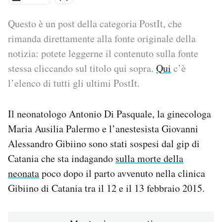
PODCAST
Questo è un post della categoria PostIt, che
rimanda direttamente alla fonte originale della
notizia: potete leggerne il contenuto sulla fonte
NEWSLETTER
stessa cliccando sul titolo qui sopra.
Qui
c’è
l’elenco di tutti gli ultimi PostIt.
I MIEI PREFERITI
Il neonatologo Antonio Di Pasquale, la ginecologa
SHOP
Maria Ausilia Palermo e l’anestesista Giovanni
Alessandro Gibiino sono stati sospesi dal gip di
CALENDARIO
Catania che sta indagando
sulla morte della
neonata
poco dopo il parto avvenuto nella clinica
AREA PERSONALE
Gibiino di Catania tra il 12 e il 13 febbraio 2015.
Area Personale
Newsletter