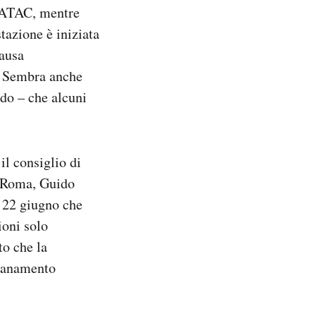
i ATAC, mentre
tazione è iniziata
causa
». Sembra anche
ndo – che alcuni
l consiglio di
i Roma, Guido
 22 giugno che
ioni solo
to che la
isanamento