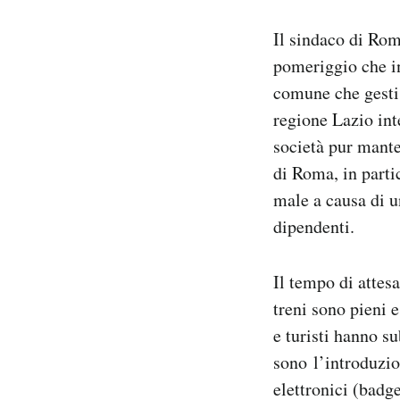
Notifiche mobile
Il sindaco di Ro
Regala il Post
Hai bisogno di aiuto?
pomeriggio che i
Esci
comune che gestis
regione Lazio int
società pur mante
di Roma, in parti
male a causa di u
dipendenti.
Il tempo di attesa
treni sono pieni e
e turisti hanno s
sono l’introduzio
elettronici (badge