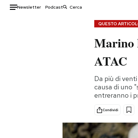
Newsletter
Podcast
Auto
QUESTO ARTICOLO
Marino h
HOME
Italia
Moda
ATAC
Mondo
Libri
Politica
Consumismi
Da più di vent
Tecnologia
Storie/Idee
causa di uno "
Internet
Ok Boomer!
entreranno i pr
Scienza
Media
Cultura
Europa
Condividi
Economia
Altrecose
Sport
Mondiali calcio 2026