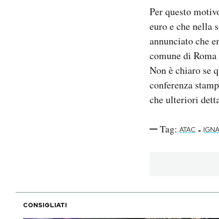
Per questo motiv
euro e che nella 
annunciato che en
comune di Roma c
Non è chiaro se q
conferenza stampa
che ulteriori dett
Tag:
-
ATAC
IGN
CONSIGLIATI