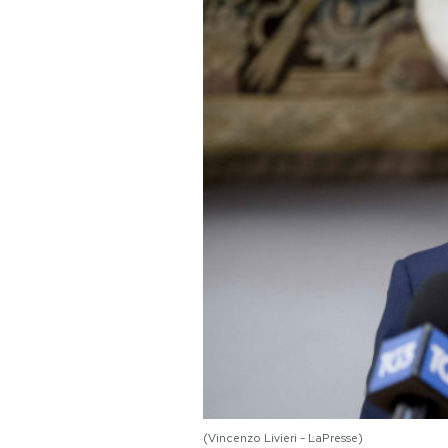
PODCAST
NEWSLETTER
I MIEI PREFERITI
SHOP
CALENDARIO
AREA PERSONALE
Area Personale
Newsletter
(Vincenzo Livieri - LaPresse)