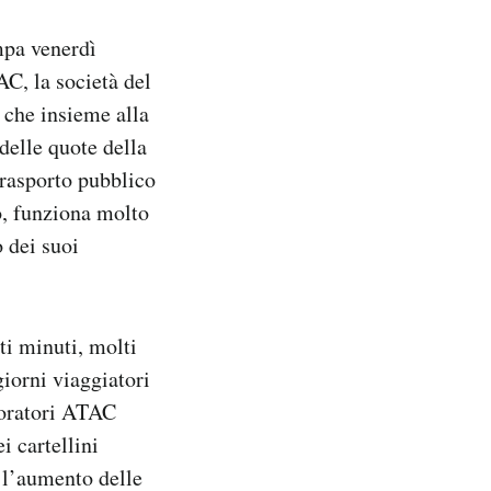
mpa venerdì
C, la società del
 che insieme alla
delle quote della
trasporto pubblico
o, funziona molto
 dei suoi
nti minuti, molti
giorni viaggiatori
oratori ATAC
i cartellini
e l’aumento delle