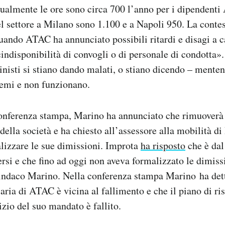
ttualmente le ore sono circa 700 l’anno per i dipendent
del settore a Milano sono 1.100 e a Napoli 950. La contes
quando ATAC ha annunciato possibili ritardi e disagi a 
indisponibilità di convogli o di personale di condotta
nisti si stiano dando malati, o stiano dicendo – mente
lemi e non funzionano.
onferenza stampa, Marino ha annunciato che rimuoverà i
ella società e ha chiesto all’assessore alla mobilità d
lizzare le sue dimissioni. Improta
ha risposto
che è dal
rsi e che fino ad oggi non aveva formalizzato le dimiss
sindaco Marino. Nella conferenza stampa Marino ha det
iaria di ATAC è vicina al fallimento e che il piano di r
izio del suo mandato è fallito.