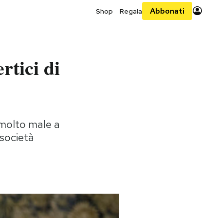
Abbonati
Shop
Regala
rtici di
 molto male a
 società