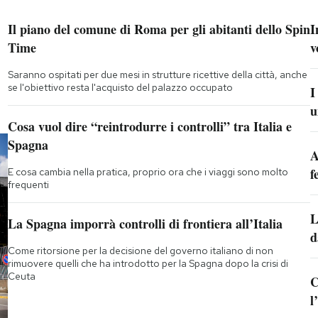
Il piano del comune di Roma per gli abitanti dello Spin
I
Time
v
Saranno ospitati per due mesi in strutture ricettive della città, anche
se l'obiettivo resta l'acquisto del palazzo occupato
I
u
Cosa vuol dire “reintrodurre i controlli” tra Italia e
Spagna
A
f
E cosa cambia nella pratica, proprio ora che i viaggi sono molto
frequenti
L
La Spagna imporrà controlli di frontiera all’Italia
d
Come ritorsione per la decisione del governo italiano di non
rimuovere quelli che ha introdotto per la Spagna dopo la crisi di
Ceuta
C
l