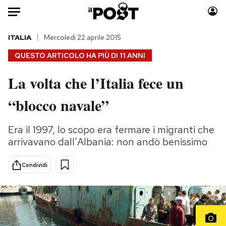
Auto
ITALIA
Mercoledì 22 aprile 2015
QUESTO ARTICOLO HA PIÙ DI
11 ANNI
HOME
La volta che l’Italia fece un
Italia
Moda
“blocco navale”
Mondo
Libri
Politica
Consumismi
Era il 1997, lo scopo era fermare i migranti che
Tecnologia
Storie/Idee
arrivavano dall'Albania: non andò benissimo
Internet
Ok Boomer!
Scienza
Media
Condividi
Cultura
Europa
Economia
Altrecose
Sport
Mondiali calcio 2026