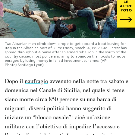
LE
ALTRE
FOTO
PODCAST
NEWSLETTER
Two Albanian men climb down a rope to get aboard a boat leaving for
Italy in the Albanian port of Durre Friday, March 14, 1997. Civil unrest has
I MIEI PREFERITI
spread throughout Albania after an armed rebellion in the south of the
country caused most police and army to abandon their posts to mobs
enraged by losing money in failed investment schemes. (AP
Photo/Santiago Lyon)
SHOP
Dopo il
naufragio
avvenuto nella notte tra sabato e
domenica nel Canale di Sicilia, nel quale si teme
CALENDARIO
siano morte circa 850 persone su una barca di
migranti, diversi politici hanno suggerito di
AREA PERSONALE
iniziare un “blocco navale”: cioè un’azione
Area Personale
militare con l’obiettivo di impedire l’accesso e
Newsletter