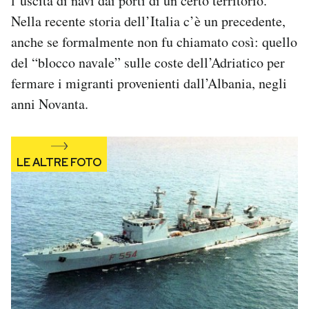
l’uscita di navi dai porti di un certo territorio.
Notifiche mobile
Nella recente storia dell’Italia c’è un precedente,
Regala il Post
anche se formalmente non fu chiamato così: quello
Hai bisogno di aiuto?
del “blocco navale” sulle coste dell’Adriatico per
Esci
fermare i migranti provenienti dall’Albania, negli
anni Novanta.