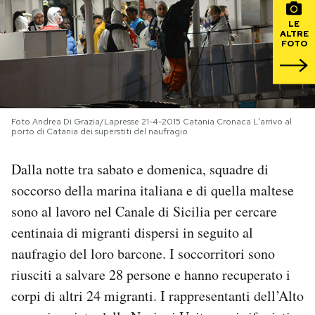
LE
PODCAST
ALTRE
FOTO
NEWSLETTER
I MIEI PREFERITI
Foto Andrea Di Grazia/Lapresse 21-4-2015 Catania Cronaca L'arrivo al
porto di Catania dei superstiti del naufragio
Dalla notte tra sabato e domenica, squadre di
SHOP
soccorso della marina italiana e di quella maltese
sono al lavoro nel Canale di Sicilia per cercare
CALENDARIO
centinaia di migranti dispersi in seguito al
naufragio del loro barcone. I soccorritori sono
AREA PERSONALE
riusciti a salvare 28 persone e hanno recuperato i
Area Personale
corpi di altri 24 migranti. I rappresentanti dell’Alto
Newsletter