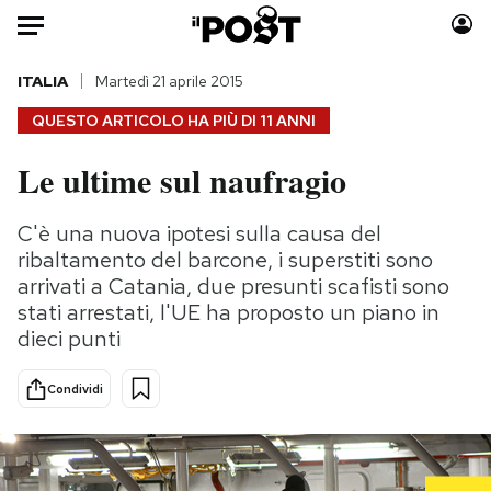
Auto
ITALIA
Martedì 21 aprile 2015
QUESTO ARTICOLO HA PIÙ DI
11 ANNI
HOME
Le ultime sul naufragio
Italia
Moda
Mondo
Libri
C'è una nuova ipotesi sulla causa del
Politica
Consumismi
ribaltamento del barcone, i superstiti sono
Tecnologia
Storie/Idee
arrivati a Catania, due presunti scafisti sono
stati arrestati, l'UE ha proposto un piano in
Internet
Ok Boomer!
dieci punti
Scienza
Media
Cultura
Europa
Condividi
Economia
Altrecose
Sport
Mondiali calcio 2026