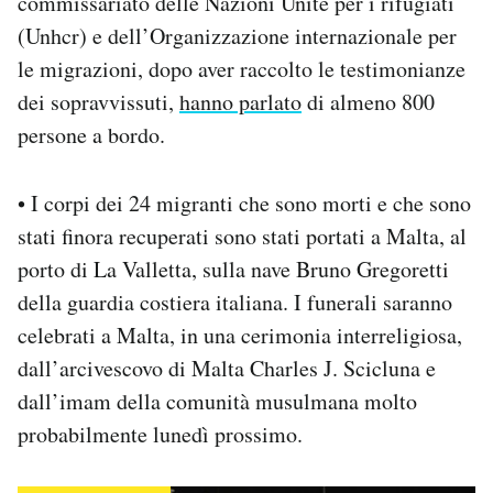
commissariato delle Nazioni Unite per i rifugiati
Notifiche mobile
(Unhcr) e dell’Organizzazione internazionale per
Regala il Post
le migrazioni, dopo aver raccolto le testimonianze
Hai bisogno di aiuto?
dei sopravvissuti,
hanno parlato
di almeno 800
Esci
persone a bordo.
• I corpi dei 24 migranti che sono morti e che sono
stati finora recuperati sono stati portati a Malta, al
porto di La Valletta, sulla nave Bruno Gregoretti
della guardia costiera italiana. I funerali saranno
celebrati a Malta, in una cerimonia interreligiosa,
dall’arcivescovo di Malta Charles J. Scicluna e
dall’imam della comunità musulmana molto
probabilmente lunedì prossimo.