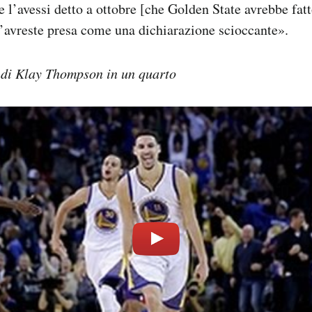
 l’avessi detto a ottobre [che Golden State avrebbe fat
, l’avreste presa come una dichiarazione scioccante».
i di Klay Thompson in un quarto