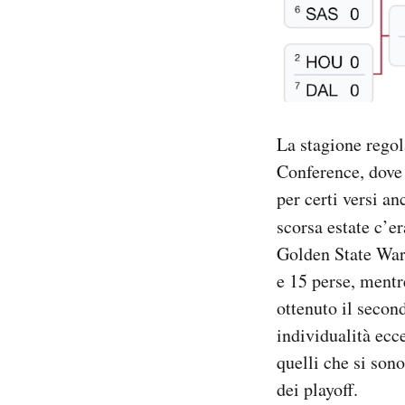
La stagione regol
Conference, dove 
per certi versi a
scorsa estate c’e
Golden State Warr
e 15 perse, mentr
ottenuto il secon
individualità ecc
quelli che si son
dei playoff.