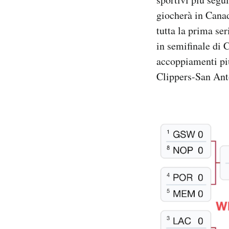
Notifiche mobile
giocherà in Canad
Regala il Post
tutta la prima ser
Hai bisogno di aiuto?
in semifinale di C
Esci
accoppiamenti più
Clippers-San Ant