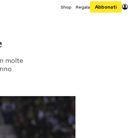
Abbonati
Shop
Regala
e
on molte
ranno