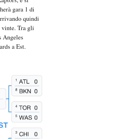
herà gara 1 di
 arrivando quindi
vinte. Tra gli
os Angeles
rds a Est.