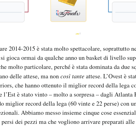
are 2014-2015 è stata molto spettacolare, soprattutto n
si gioca ormai da qualche anno un basket di livello supe
nche molto particolare, perché è stata dominata da due s
rano delle attese, ma non
così tante
attese. L’Ovest è st
iors, che hanno ottenuto il miglior record della lega co
e l’Est è stato vinto – molto a sorpresa – dagli Atlant
do miglior record della lega (60 vinte e 22 perse) con 
ezionali. Abbiamo messo insieme cinque cose essenziali
o persi dei pezzi ma che vogliono arrivare preparati alle