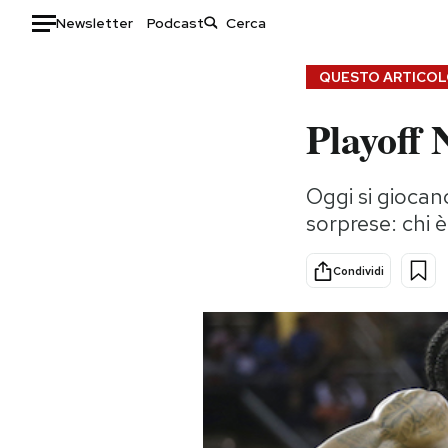
Newsletter
Podcast
Auto
QUESTO ARTICOLO
Playoff 
HOME
Italia
Moda
Oggi si giocan
Mondo
Libri
sorprese: chi è
Politica
Consumismi
Tecnologia
Storie/Idee
Condividi
Internet
Ok Boomer!
Scienza
Media
Cultura
Europa
Economia
Altrecose
Sport
Mondiali calcio 2026