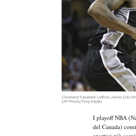
PODCAST
NEWSLETTER
I MIEI PREFERITI
SHOP
CALENDARIO
Cleveland Cavaliers' LeBron James (23) dr
(AP Photo/Tony Dejak)
AREA PERSONALE
I playoff NBA (Na
Area Personale
del Canada) comin
Newsletter
sportivi più segu