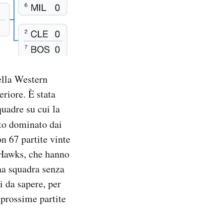
ella Western
riore. È stata
quadre su cui la
ato dominato dai
n 67 partite vinte
a Hawks, che hanno
una squadra senza
 da sapere, per
 prossime partite