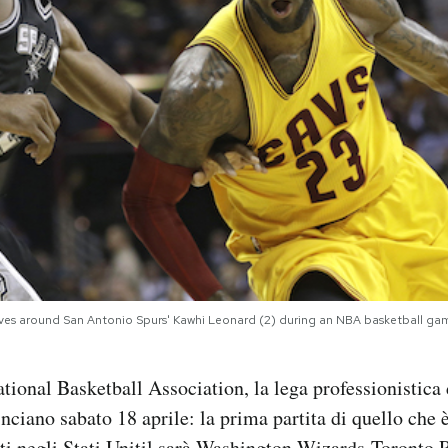
ives around San Antonio Spurs' Kawhi Leonard (2) during an NBA basketball gam
tional Basketball Association, la lega professionistica d
ciano sabato 18 aprile: la prima partita di quello che 
iti negli Stati Unitil sarà Washington Wizards-Toronto R