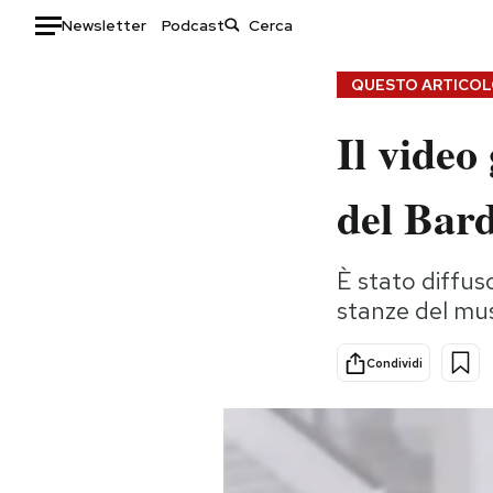
Newsletter
Podcast
Auto
QUESTO ARTICOLO
Il video
HOME
Italia
Moda
del Bard
Mondo
Libri
Politica
Consumismi
È stato diffuso
Tecnologia
Storie/Idee
stanze del mu
Internet
Ok Boomer!
Scienza
Media
Condividi
Cultura
Europa
Economia
Altrecose
Sport
Mondiali calcio 2026