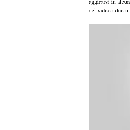
aggirarsi in alc
Notifiche mobile
del video i due i
Regala il Post
Hai bisogno di aiuto?
Esci