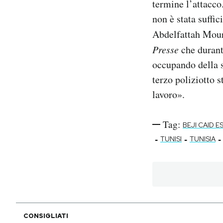
termine l’attacco
non è stata suffi
Abdelfattah Mour
Presse
che durante
occupando della 
terzo poliziotto 
lavoro».
Tag:
BEJI CAID E
-
-
-
TUNISI
TUNISIA
CONSIGLIATI