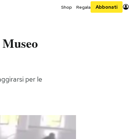
Abbonati
Shop
Regala
el Museo
ggirarsi per le