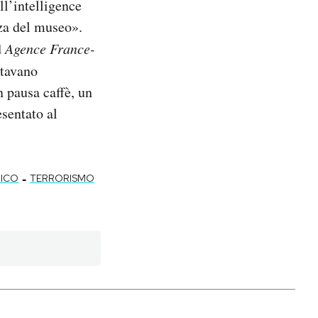
ll’intelligence
zza del museo».
d
Agence France-
stavano
 pausa caffè, un
esentato al
-
MICO
TERRORISMO