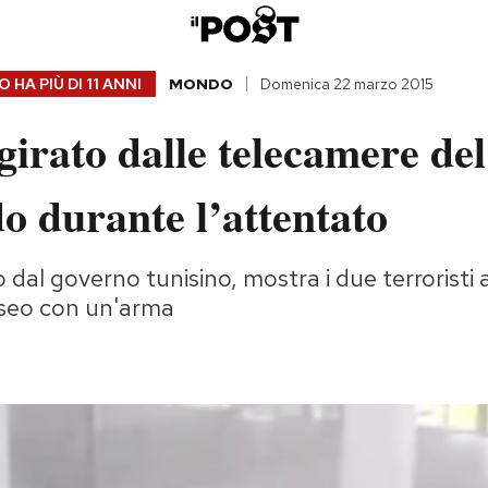
 HA PIÙ DI
11 ANNI
MONDO
Domenica 22 marzo 2015
 girato dalle telecamere d
o durante l’attentato
 dal governo tunisino, mostra i due terroristi a
seo con un'arma