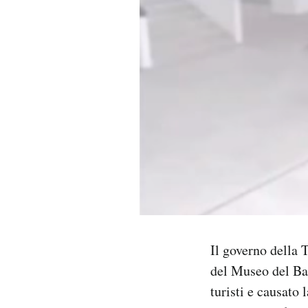
PODCAST
NEWSLETTER
I MIEI PREFERITI
SHOP
CALENDARIO
Il governo della 
AREA PERSONALE
del Museo del Ba
Area Personale
turisti e causato 
Newsletter