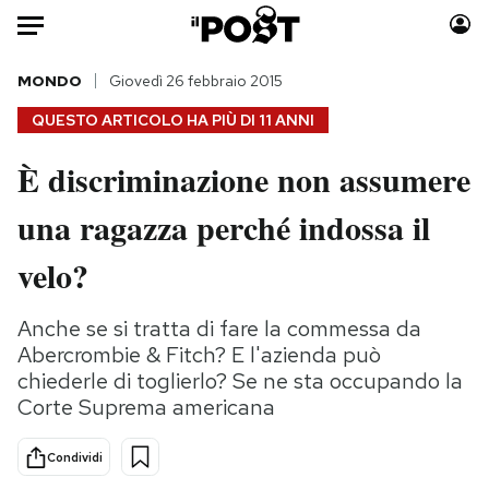
Auto
MONDO
Giovedì 26 febbraio 2015
QUESTO ARTICOLO HA PIÙ DI
11 ANNI
HOME
È discriminazione non assumere
Italia
Moda
una ragazza perché indossa il
Mondo
Libri
Politica
Consumismi
velo?
Tecnologia
Storie/Idee
Internet
Ok Boomer!
Anche se si tratta di fare la commessa da
Scienza
Media
Abercrombie & Fitch? E l'azienda può
Cultura
Europa
chiederle di toglierlo? Se ne sta occupando la
Corte Suprema americana
Economia
Altrecose
Sport
Mondiali calcio 2026
Condividi