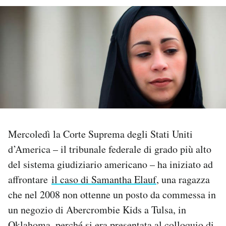
PODCAST
NEWSLETTER
I MIEI PREFERITI
SHOP
Mercoledì la Corte Suprema degli Stati Uniti
d’America – il tribunale federale di grado più alto
CALENDARIO
del sistema giudiziario americano – ha iniziato ad
affrontare
il caso di Samantha Elauf
, una ragazza
AREA PERSONALE
che nel 2008 non ottenne un posto da commessa in
un negozio di Abercrombie Kids a Tulsa, in
Area Personale
Newsletter
Oklahoma, perché si era presentata al colloquio di