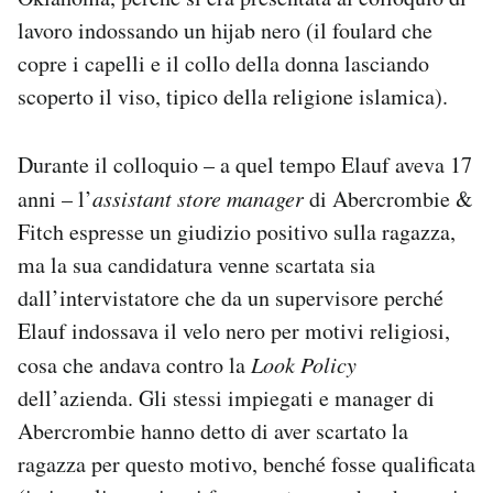
Notifiche mobile
lavoro indossando un hijab nero (il foulard che
Regala il Post
copre i capelli e il collo della donna lasciando
Hai bisogno di aiuto?
scoperto il viso, tipico della religione islamica).
Esci
Durante il colloquio – a quel tempo Elauf aveva 17
anni – l’
assistant store manager
di Abercrombie &
Fitch espresse un giudizio positivo sulla ragazza,
ma la sua candidatura venne scartata sia
dall’intervistatore che da un supervisore perché
Elauf indossava il velo nero per motivi religiosi,
cosa che andava contro la
Look Policy
dell’azienda. Gli stessi impiegati e manager di
Abercrombie hanno detto di aver scartato la
ragazza per questo motivo, benché fosse qualificata