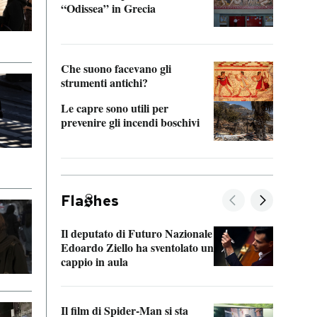
“Odissea” in Grecia
vedi 
Che suono facevano gli
strumenti antichi?
Le capre sono utili per
prevenire gli incendi boschivi
Fla
hes
Il deputato di Futuro Nazionale
La pl
Edoardo Ziello ha sventolato un
da P
cappio in aula
La de
Il film di Spider-Man si sta