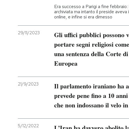
Era successo a Parigi a fine febbraio:
archiviata ma intanto il preside aveva 
PODCAST
online, e infine si era dimesso
NEWSLETTER
29/11/2023
Gli uffici pubblici possono 
portare segni religiosi come
I MIEI PREFERITI
una sentenza della Corte di 
Europea
SHOP
21/9/2023
Il parlamento iraniano ha 
CALENDARIO
prevede pene fino a 10 anni
che non indossano il velo i
AREA PERSONALE
Entra
5/12/2022
L’Iran ha davvero abolito la