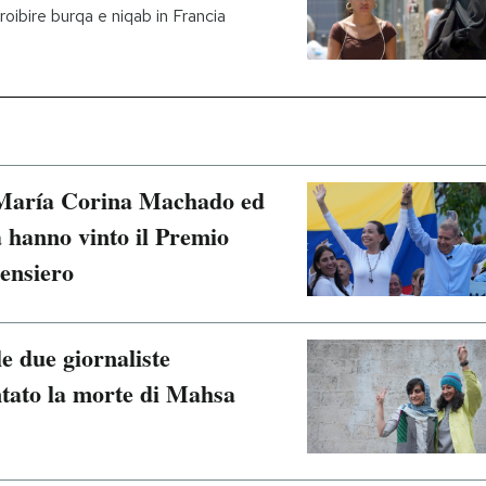
oibire burqa e niqab in Francia
i María Corina Machado ed
hanno vinto il Premio
pensiero
le due giornaliste
tato la morte di Mahsa