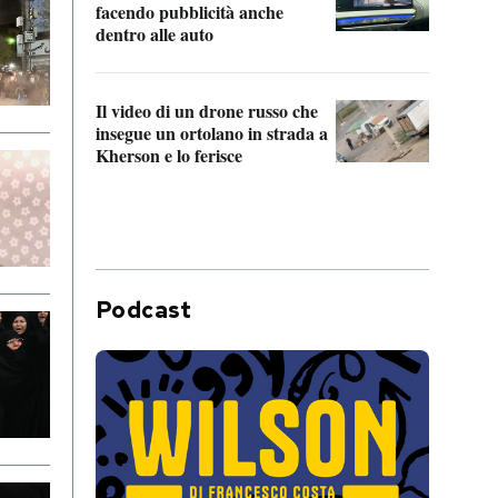
Franc
facendo pubblicità anche
dello
dentro alle auto
Una 
Il video di un drone russo che
statun
insegue un ortolano in strada a
afric
Kherson e lo ferisce
Podcast