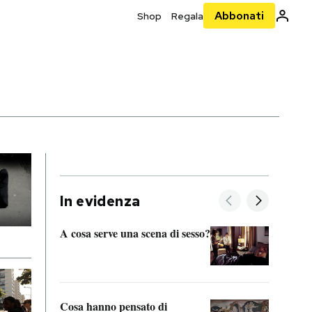
Abbonati
Shop
Regala
In evidenza
A cosa serve una scena di sesso?
La “I
bolog
Cosa hanno pensato di
Se sa