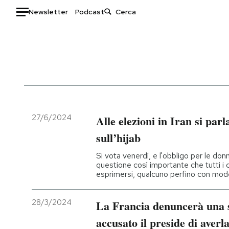
Newsletter
Podcast
Auto
HOME
Italia
Moda
Mondo
Libri
Politica
Consumismi
27/6/2024
Alle elezioni in Iran si par
Tecnologia
Storie/Idee
sull’hijab
Internet
Ok Boomer!
Si vota venerdì, e l'obbligo per le don
Scienza
Media
questione così importante che tutti i c
esprimersi, qualcuno perfino con mod
Cultura
Europa
Economia
Altrecose
28/3/2024
La Francia denuncerà una 
Sport
Mondiali calcio 2026
accusato il preside di averla