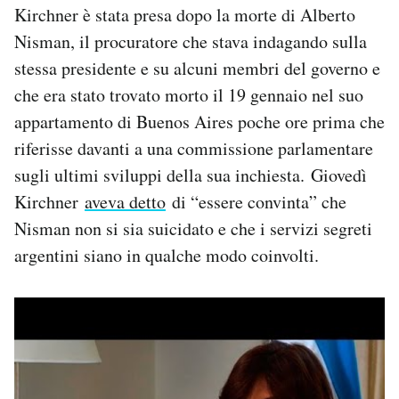
Kirchner è stata presa dopo la morte di Alberto
Notifiche mobile
Regala il Post
Nisman, il procuratore che stava indagando sulla
Hai bisogno di aiuto?
stessa presidente e su alcuni membri del governo e
Esci
che era stato trovato morto il 19 gennaio nel suo
appartamento di Buenos Aires poche ore prima che
riferisse davanti a una commissione parlamentare
sugli ultimi sviluppi della sua inchiesta. Giovedì
Kirchner
aveva detto
di “essere convinta” che
Nisman non si sia suicidato e che i servizi segreti
argentini siano in qualche modo coinvolti.