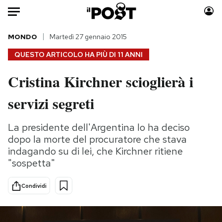
Auto
MONDO
Martedì 27 gennaio 2015
QUESTO ARTICOLO HA PIÙ DI
11 ANNI
HOME
Cristina Kirchner scioglierà i
Italia
Moda
servizi segreti
Mondo
Libri
Politica
Consumismi
La presidente dell'Argentina lo ha deciso
Tecnologia
Storie/Idee
dopo la morte del procuratore che stava
Internet
Ok Boomer!
indagando su di lei, che Kirchner ritiene
Scienza
Media
"sospetta"
Cultura
Europa
Economia
Altrecose
Condividi
Sport
Mondiali calcio 2026