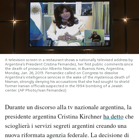
PODCAST
NEWSLETTER
I MIEI PREFERITI
A television screen in a restaurant shows a nationally televised address by
Argentina's President Cristina Fernandez, her first public comments since
the death of prosecutor Alberto Nisman, in Buenos Aires, Argentina,
Monday, Jan. 26, 2015. Fernandez called on Congress to dissolve
SHOP
Argentina's intelligence services in the wake of the mysterious death of
Nisman, strongly denying his accusations that she had sought to shield
former Iranian officials suspected in the 1994 bombing of a Jewish
center. (AP Photo/Ivan Fernandez)
CALENDARIO
Durante un discorso alla tv nazionale argentina, la
AREA PERSONALE
presidente argentina Cristina Kirchner
ha detto
che
scioglierà i servizi segreti argentini creando una
Area Personale
nuova riformata agenzia federale. La decisione di
Newsletter