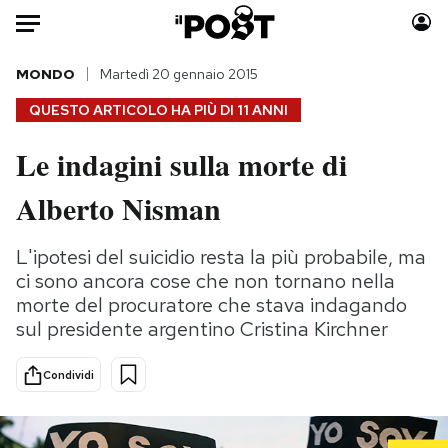
Auto
MONDO
Martedì 20 gennaio 2015
QUESTO ARTICOLO HA PIÙ DI
11 ANNI
HOME
Le indagini sulla morte di
Italia
Moda
Alberto Nisman
Mondo
Libri
Politica
Consumismi
L'ipotesi del suicidio resta la più probabile, ma
Tecnologia
Storie/Idee
ci sono ancora cose che non tornano nella
Internet
Ok Boomer!
morte del procuratore che stava indagando
Scienza
Media
sul presidente argentino Cristina Kirchner
Cultura
Europa
Economia
Altrecose
Condividi
Sport
Mondiali calcio 2026