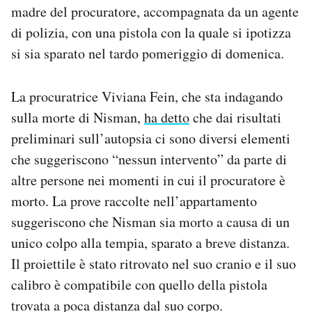
madre del procuratore, accompagnata da un agente
Notifiche mobile
Regala il Post
di polizia, con una pistola con la quale si ipotizza
Hai bisogno di aiuto?
si sia sparato nel tardo pomeriggio di domenica.
Esci
La procuratrice Viviana Fein, che sta indagando
sulla morte di Nisman,
ha detto
che dai risultati
preliminari sull’autopsia ci sono diversi elementi
che suggeriscono “nessun intervento” da parte di
altre persone nei momenti in cui il procuratore è
morto. La prove raccolte nell’appartamento
suggeriscono che Nisman sia morto a causa di un
unico colpo alla tempia, sparato a breve distanza.
Il proiettile è stato ritrovato nel suo cranio e il suo
calibro è compatibile con quello della pistola
trovata a poca distanza dal suo corpo.