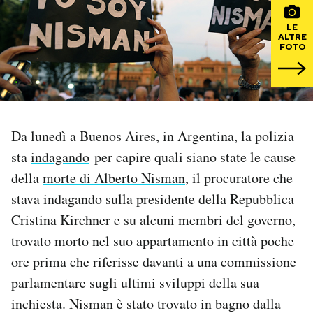
LE
PODCAST
ALTRE
FOTO
NEWSLETTER
I MIEI PREFERITI
Da lunedì a Buenos Aires, in Argentina, la polizia
sta
indagando
per capire quali siano state le cause
SHOP
della
morte di Alberto Nisman
, il procuratore che
stava indagando sulla presidente della Repubblica
CALENDARIO
Cristina Kirchner e su alcuni membri del governo,
trovato morto nel suo appartamento in città poche
AREA PERSONALE
ore prima che riferisse davanti a una commissione
parlamentare sugli ultimi sviluppi della sua
Area Personale
inchiesta. Nisman è stato trovato in bagno dalla
Newsletter