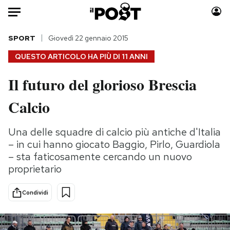
Auto
SPORT
Giovedì 22 gennaio 2015
QUESTO ARTICOLO HA PIÙ DI
11 ANNI
HOME
Il futuro del glorioso Brescia
Italia
Moda
Calcio
Mondo
Libri
Politica
Consumismi
Una delle squadre di calcio più antiche d'Italia
Tecnologia
Storie/Idee
– in cui hanno giocato Baggio, Pirlo, Guardiola
Internet
Ok Boomer!
– sta faticosamente cercando un nuovo
Scienza
Media
proprietario
Cultura
Europa
Economia
Altrecose
Condividi
Sport
Mondiali calcio 2026