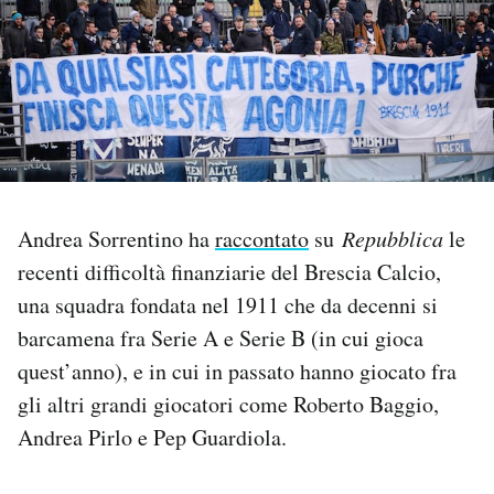
PODCAST
NEWSLETTER
I MIEI PREFERITI
Andrea Sorrentino ha
raccontato
su
Repubblica
le
SHOP
recenti difficoltà finanziarie del Brescia Calcio,
una squadra fondata nel 1911 che da decenni si
barcamena fra Serie A e Serie B (in cui gioca
CALENDARIO
quest’anno), e in cui in passato hanno giocato fra
gli altri grandi giocatori come Roberto Baggio,
AREA PERSONALE
Andrea Pirlo e Pep Guardiola.
Area Personale
Newsletter