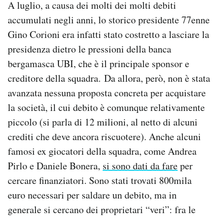
A luglio, a causa dei molti dei molti debiti
Notifiche mobile
accumulati negli anni, lo storico presidente 77enne
Regala il Post
Gino Corioni era infatti stato costretto a lasciare la
Hai bisogno di aiuto?
Esci
presidenza dietro le pressioni della banca
bergamasca UBI, che è il principale sponsor e
creditore della squadra. Da allora, però, non è stata
avanzata nessuna proposta concreta per acquistare
la società, il cui debito è comunque relativamente
piccolo (si parla di 12 milioni, al netto di alcuni
crediti che deve ancora riscuotere). Anche alcuni
famosi ex giocatori della squadra, come Andrea
Pirlo e Daniele Bonera,
si sono dati da fare
per
cercare finanziatori. Sono stati trovati 800mila
euro necessari per saldare un debito, ma in
generale si cercano dei proprietari “veri”: fra le