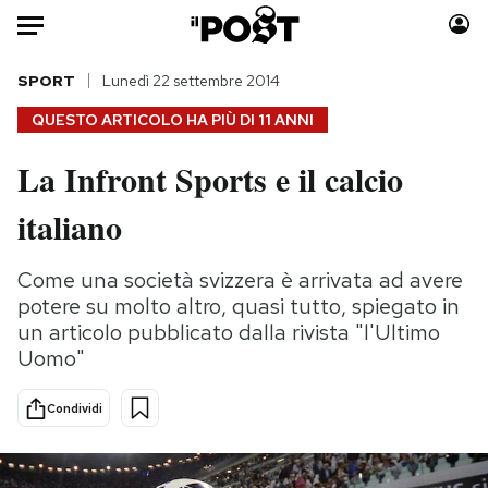
Auto
SPORT
Lunedì 22 settembre 2014
QUESTO ARTICOLO HA PIÙ DI
11 ANNI
HOME
La Infront Sports e il calcio
Italia
Moda
italiano
Mondo
Libri
Politica
Consumismi
Come una società svizzera è arrivata ad avere
Tecnologia
Storie/Idee
potere su molto altro, quasi tutto, spiegato in
Internet
Ok Boomer!
un articolo pubblicato dalla rivista "l'Ultimo
Scienza
Media
Uomo"
Cultura
Europa
Economia
Altrecose
Condividi
Sport
Mondiali calcio 2026