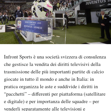
PODCAST
NEWSLETTER
I MIEI PREFERITI
Infront Sports è una società svizzera di consulenza
SHOP
che gestisce la vendita dei diritti televisivi della
trasmissione delle più importanti partite di calcio
CALENDARIO
giocate in tutto il mondo e anche in Italia: in
pratica organizza le aste e suddivide i diritti in
AREA PERSONALE
“pacchetti” – differenti per piattaforma (satellitare
e digitale) e per importanza delle squadre – per
Area Personale
venderli separatamente alle televisioni e
Newsletter