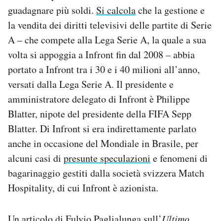
Notifiche mobile
guadagnare più soldi.
Si calcola
che la gestione e
Regala il Post
la vendita dei diritti televisivi delle partite di Serie
Hai bisogno di aiuto?
A – che compete alla Lega Serie A, la quale a sua
Esci
volta si appoggia a Infront fin dal 2008 – abbia
portato a Infront tra i 30 e i 40 milioni all’anno,
versati dalla Lega Serie A. Il presidente e
amministratore delegato di Infront è Philippe
Blatter, nipote del presidente della FIFA Sepp
Blatter. Di Infront si era indirettamente parlato
anche in occasione del Mondiale in Brasile, per
alcuni casi di
presunte speculazioni
e fenomeni di
bagarinaggio gestiti dalla società svizzera Match
Hospitality, di cui Infront è azionista.
Un
articolo di Fulvio Paglialunga sull’
Ultimo