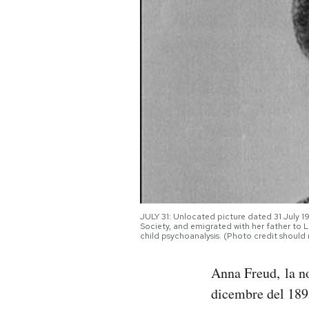
PODCAST
NEWSLETTER
I MIEI PREFERITI
SHOP
CALENDARIO
JULY 31: Unlocated picture dated 31 July 1
Society, and emigrated with her father to 
child psychoanalysis. (Photo credit shoul
AREA PERSONALE
Anna Freud, la no
Area Personale
dicembre del 1895
Newsletter