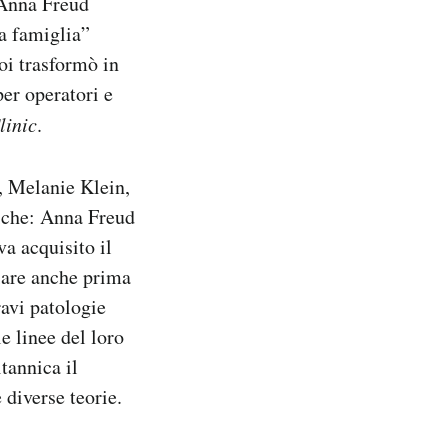
 Anna Freud
a famiglia”
oi trasformò in
per operatori e
linic
.
e, Melanie Klein,
niche: Anna Freud
a acquisito il
iare anche prima
ravi patologie
e linee del loro
itannica il
 diverse teorie.