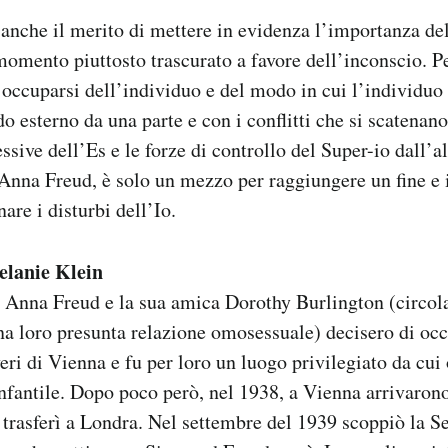
nche il merito di mettere in evidenza l’importanza del
 momento piuttosto trascurato a favore dell’inconscio. 
 occuparsi dell’individuo e del modo in cui l’individuo 
o esterno da una parte e con i conflitti che si scatenano
ssive dell’Es e le forze di controllo del Super-io dall’a
Anna Freud, è solo un mezzo per raggiungere un fine e il
are i disturbi dell’Io.
lanie Klein
a Anna Freud e la sua amica Dorothy Burlington (circol
na loro presunta relazione omosessuale) decisero di occ
eri di Vienna e fu per loro un luogo privilegiato da cui 
antile. Dopo poco però, nel 1938, a Vienna arrivarono 
 trasferì a Londra. Nel settembre del 1939 scoppiò la 