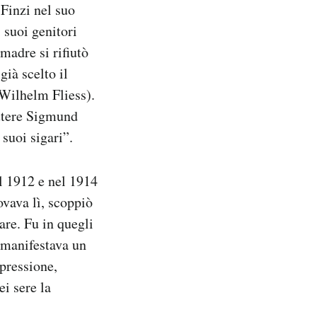
 Finzi nel suo
 suoi genitori
madre si rifiutò
già scelto il
 Wilhelm Fliess).
ettere Sigmund
suoi sigari”.
l 1912 e nel 1914
ovava lì, scoppiò
are. Fu in quegli
e manifestava un
epressione,
ei sere la