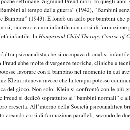
 poche settimane, Sigmund Freud morì. In quegli anni
: “Bambini al tempo della guerra” (1942), “Bambini senz
e Bambini” (1943). E fondò un asilo per bambini che p
gnosi, ricovero e cura infantile con corsi di formazione 
’età infantile: la
Hampstead Child Therapy Course of C
’altra psicoanalista che si occupava di analisi infantil
 Freud ebbe molte divergenze teoriche, cliniche e tec
potesse lavorare con il bambino nel momento in cui avev
ie Klein riteneva invece che la terapia potesse cominc
nica del gioco. Non solo: Klein si confrontò con le più g
e Freud si dedicò soprattutto ai “bambini normali” e all
oro crescita. All’interno della Società psicoanalitica br
to creando corsi di formazione paralleli, secondo le due