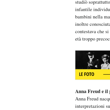
studiò soprattutto
Notifiche mobile
infantile individu
Regala il Post
bambini nella ma
Hai bisogno di aiuto?
inoltre conosciut
Esci
contestava che si
età troppo precoc
Anna Freud e il
Anna Freud nacqu
interpretazioni su