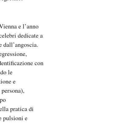
 Vienna e l’anno
celebri dedicate a
e dall’angoscia.
egressione,
identificazione con
ndo le
zione e
a persona),
ppo
lla pratica di
e pulsioni e