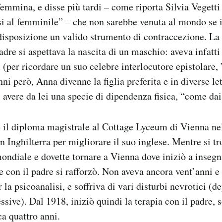
a femmina, e disse più tardi – come riporta Silvia Vegetti
si al femminile” – che non sarebbe venuta al mondo se i
disposizione un valido strumento di contraccezione. La 
 padre si aspettava la nascita di un maschio: aveva infatti 
per ricordare un suo celebre interlocutore epistolare,
nni però, Anna divenne la figlia preferita e in diverse l
 avere da lei una specie di dipendenza fisica, “come dai 
 il diploma magistrale al Cottage Lyceum di Vienna ne
n Inghilterra per migliorare il suo inglese. Mentre si tr
ondiale e dovette tornare a Vienna dove iniziò a insegn
e con il padre si rafforzò. Non aveva ancora vent’anni 
r la psicoanalisi, e soffriva di vari disturbi nevrotici (d
ssive). Dal 1918, iniziò quindi la terapia con il padre, s
ca quattro anni.