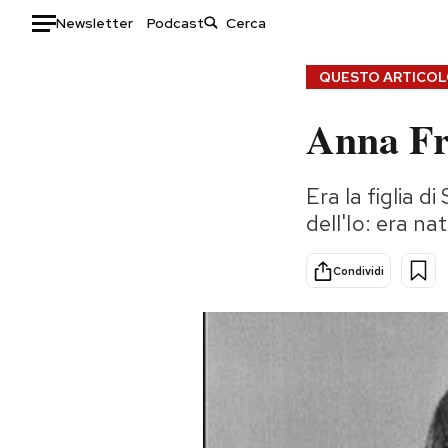
Newsletter
Podcast
Auto
QUESTO ARTICOLO
Anna Fre
HOME
Italia
Moda
Era la figlia 
Mondo
Libri
dell'Io: era na
Politica
Consumismi
Tecnologia
Storie/Idee
Condividi
Internet
Ok Boomer!
Scienza
Media
Cultura
Europa
Economia
Altrecose
Sport
Mondiali calcio 2026