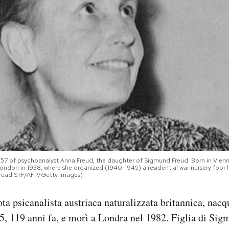
957 of psychoanalyst Anna Freud, the daughter of Sigmund Freud. Born in Vien
London in 1938, where she organized (1940-1945) a residential war nursery fopr 
d read STF/AFP/Getty Images)
ta psicanalista austriaca naturalizzata britannica, nacq
, 119 anni fa, e morì a Londra nel 1982. Figlia di Sig