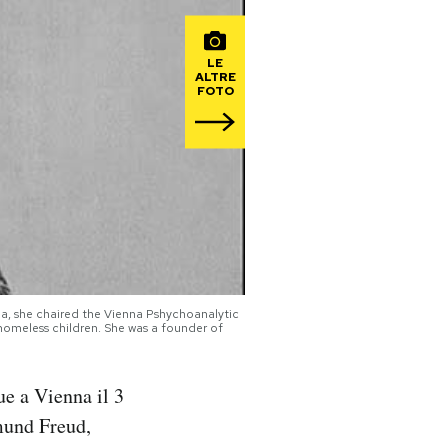
LE
ALTRE
FOTO
na, she chaired the Vienna Pshychoanalytic
homeless children. She was a founder of
ue a Vienna il 3
mund Freud,