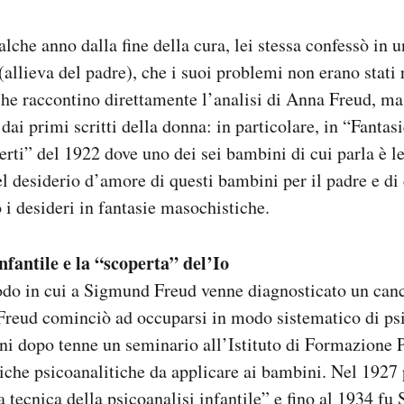
lche anno dalla fine della cura, lei stessa confessò in u
llieva del padre), che i suoi problemi non erano stati r
e raccontino direttamente l’analisi di Anna Freud, ma
 dai primi scritti della donna: in particolare, in “Fantas
erti” del 1922 dove uno dei sei bambini di cui parla è l
l desiderio d’amore di questi bambini per il padre e di 
 i desideri in fantasie masochistiche.
nfantile e la “scoperta” del’Io
odo in cui a Sigmund Freud venne diagnosticato un canc
Freud cominciò ad occuparsi in modo sistematico di psi
nni dopo tenne un seminario all’Istituto di Formazione P
iche psicoanalitiche da applicare ai bambini. Nel 1927 
 tecnica della psicoanalisi infantile” e fino al 1934 fu 