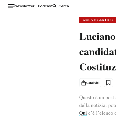
Newsletter
Podcast
Auto
QUESTO ARTICOLO
Luciano 
HOME
Italia
Moda
candidat
Mondo
Libri
Politica
Consumismi
Costituz
Tecnologia
Storie/Idee
Internet
Ok Boomer!
Scienza
Media
Condividi
Cultura
Europa
Economia
Altrecose
Questo è un post 
Sport
Mondiali calcio 2026
della notizia: pot
Qui
c’è l’elenco d