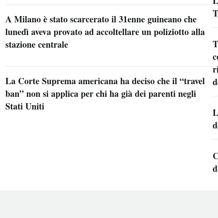
L
T
A Milano è stato scarcerato il 31enne guineano che
lunedì aveva provato ad accoltellare un poliziotto alla
T
stazione centrale
c
r
La Corte Suprema americana ha deciso che il “travel
d
ban” non si applica per chi ha già dei parenti negli
Stati Uniti
L
d
C
d