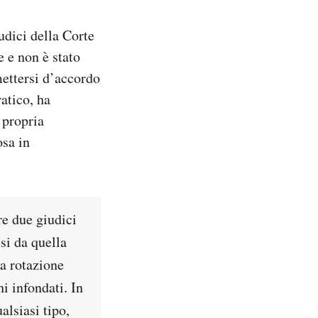
udici della Corte
e e non è stato
mettersi d’accordo
atico, ha
 propria
osa in
e due giudici
si da quella
la rotazione
i infondati. In
alsiasi tipo,