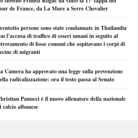
o sloveno Primož Roglič ha vinto la 17ª tappa del
our de France, da La Mure a Serre Chevalier
rentotto persone sono state condannate in Thailandia
on l’accusa di traffico di esseri umani in seguito al
itrovamento di fosse comuni che ospitavano i corpi di
ecine di migranti
a Camera ha approvato una legge sulla prevenzione
ella radicalizzazione: ora il testo passa al Senato
hristian Panucci è il nuovo allenatore della nazionale
i calcio albanese