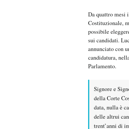
PODCAST
Da quattro mesi i
Costituzionale, m
possibile elegger
NEWSLETTER
sui candidati. Lu
annunciato con 
I MIEI PREFERITI
candidatura, nell
Parlamento.
SHOP
CALENDARIO
Signore e Sign
della Corte Cos
AREA PERSONALE
data, nulla è c
delle altrui ca
Area Personale
trent’anni di 
Newsletter