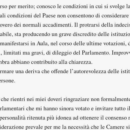
so per merito; conosco le condizioni in cui si svolge la 
uali condizioni del Paese non consentono di considerare
vero dei normali accadimenti. Il protrarsi della indeci
bile, sta producendo un grave discredito delle istituzi
manifestarsi in Aula, nel corso delle ultime votazioni, 
 limitati ma gravi, di dileggio del Parlamento. Improvv
mbra abbiano contribuito alla chiarezza.
rmare una deriva che offende l’autorevolezza delle istit
ersone.
che rientri nei miei doveri ringraziare non formalmente
rlamentari che mi hanno sinora votato e invitare tutto i
 personalità ritenuta più idonea ad ottenere il consenso 
siderazione prevale per me la necessità che le Camere s