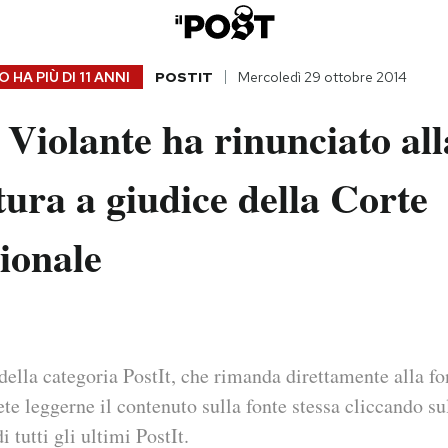
 HA PIÙ DI
11 ANNI
POSTIT
Mercoledì 29 ottobre 2014
Violante ha rinunciato all
ura a giudice della Corte
ionale
della categoria PostIt, che rimanda direttamente alla fo
ete leggerne il contenuto sulla fonte stessa cliccando sul
i tutti gli ultimi PostIt.