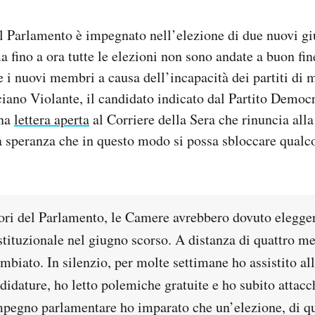
l Parlamento è impegnato nell’elezione di due nuovi gi
a fino a ora tutte le elezioni non sono andate a buon fin
e i nuovi membri a causa dell’incapacità dei partiti di 
ciano Violante, il candidato indicato dal Partito Democr
una
lettera aperta
al Corriere della Sera che rinuncia alla
a speranza che in questo modo si possa sbloccare qualc
ori del Parlamento, le Camere avrebbero dovuto elegger
tituzionale nel giugno scorso. A distanza di quattro me
ambiato. In silenzio, per molte settimane ho assistito al
ndidature, ho letto polemiche gratuite e ho subito attacch
impegno parlamentare ho imparato che un’elezione, di qu