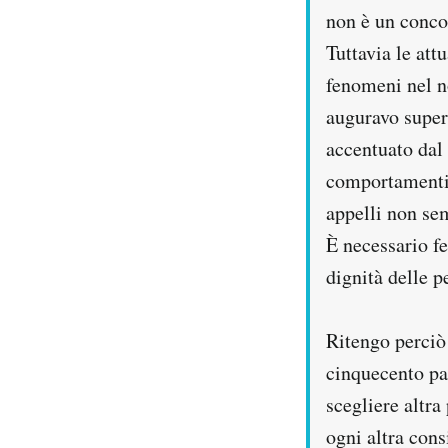
Notifiche mobile
non è un concor
Regala il Post
Tuttavia le att
Hai bisogno di aiuto?
fenomeni nel no
Esci
auguravo supera
accentuato dal 
comportamenti,
appelli non se
È necessario fe
dignità delle p
Ritengo perciò 
cinquecento pa
scegliere altra
ogni altra con