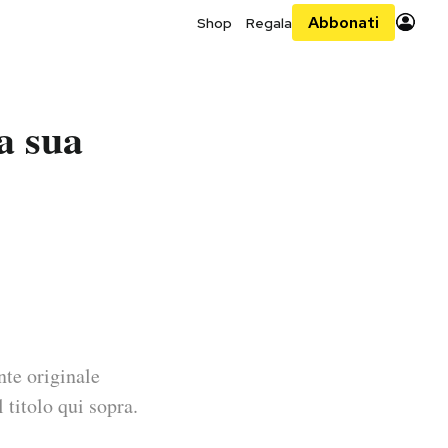
Abbonati
Shop
Regala
a sua
nte originale
 titolo qui sopra.