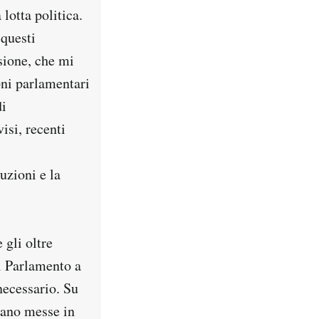
lotta politica.
 questi
sione, che mi
oni parlamentari
di
isi, recenti
uzioni e la
 gli oltre
l Parlamento a
necessario. Su
iano messe in