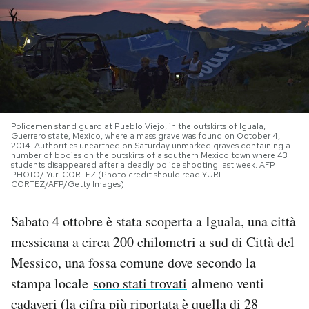
PODCAST
NEWSLETTER
I MIEI PREFERITI
Policemen stand guard at Pueblo Viejo, in the outskirts of Iguala,
Guerrero state, Mexico, where a mass grave was found on October 4,
2014. Authorities unearthed on Saturday unmarked graves containing a
number of bodies on the outskirts of a southern Mexico town where 43
SHOP
students disappeared after a deadly police shooting last week. AFP
PHOTO/ Yuri CORTEZ (Photo credit should read YURI
CORTEZ/AFP/Getty Images)
CALENDARIO
Sabato 4 ottobre è stata scoperta a Iguala, una città
messicana a circa 200 chilometri a sud di Città del
AREA PERSONALE
Messico, una fossa comune dove secondo la
stampa locale
sono stati trovati
almeno venti
Area Personale
cadaveri (la cifra più riportata è quella di 28
Newsletter