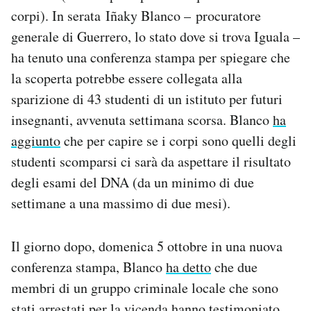
Notifiche mobile
corpi). In serata Iñaky Blanco – procuratore
Regala il Post
generale di Guerrero, lo stato dove si trova Iguala –
Hai bisogno di aiuto?
ha tenuto una conferenza stampa per spiegare che
Esci
la scoperta potrebbe essere collegata alla
sparizione di 43 studenti di un istituto per futuri
insegnanti, avvenuta settimana scorsa. Blanco
ha
aggiunto
che per capire se i corpi sono quelli degli
studenti scomparsi ci sarà da aspettare il risultato
degli esami del DNA (da un minimo di due
settimane a una massimo di due mesi).
Il giorno dopo, domenica 5 ottobre in una nuova
conferenza stampa, Blanco
ha detto
che due
membri di un gruppo criminale locale che sono
stati arrestati per la vicenda hanno testimoniato