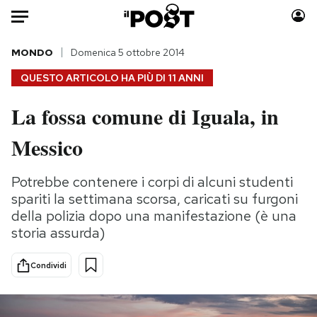
Auto
MONDO
Domenica 5 ottobre 2014
QUESTO ARTICOLO HA PIÙ DI
11 ANNI
HOME
La fossa comune di Iguala, in
Italia
Moda
Messico
Mondo
Libri
Politica
Consumismi
Potrebbe contenere i corpi di alcuni studenti
Tecnologia
Storie/Idee
spariti la settimana scorsa, caricati su furgoni
Internet
Ok Boomer!
della polizia dopo una manifestazione (è una
Scienza
Media
storia assurda)
Cultura
Europa
Economia
Altrecose
Condividi
Sport
Mondiali calcio 2026