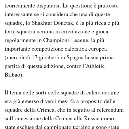
teoricamente disputarsi. La questione è piuttosto
Notifiche mobile
Regala il Post
interessante se si considera che una di queste
Hai bisogno di aiuto?
squadre, lo Shakhtar Donetsk, è la più ricca e più
Esci
forte squadra ucraina in circolazione e gioca
regolarmente in Champions League, la più
importante competizione calcistica europea
(mercoledì 17 giocherà in Spagna la sua prima
partita di questa edizione, contro l’Athletic
Bilbao).
Il tema delle sorti delle squadre di calcio ucraine
era già emerso diversi mesi fa a proposito delle
squadre della Crimea, che in seguito al referendum
sull’
annessione della Crimea alla Russia
erano
state escluse dal campionato ucraino e sono state