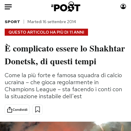
Auto
SPORT
Martedì 16 settembre 2014
QUESTO ARTICOLO HA PIÙ DI
11 ANNI
HOME
È complicato essere lo Shakhtar
Italia
Moda
Donetsk, di questi tempi
Mondo
Libri
Politica
Consumismi
Come la più forte e famosa squadra di calcio
Tecnologia
Storie/Idee
ucraina – che gioca regolarmente in
Internet
Ok Boomer!
Champions League – sta facendo i conti con
Scienza
Media
la situazione instabile dell'est
Cultura
Europa
Economia
Altrecose
Condividi
Sport
Mondiali calcio 2026