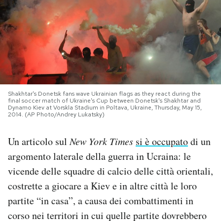
PODCAST
NEWSLETTER
I MIEI PREFERITI
Shakhtar's Donetsk fans wave Ukrainian flags as they react during the
final soccer match of Ukraine's Cup between Donetsk's Shakhtar and
Dynamo Kiev at Vorskla Stadium in Poltava, Ukraine, Thursday, May 15,
2014. (AP Photo/Andrey Lukatsky)
SHOP
Un articolo sul
New York Times
si è occupato
di un
CALENDARIO
argomento laterale della guerra in Ucraina: le
vicende delle squadre di calcio delle città orientali,
AREA PERSONALE
costrette a giocare a Kiev e in altre città le loro
partite “in casa”, a causa dei combattimenti in
Area Personale
corso nei territori in cui quelle partite dovrebbero
Newsletter