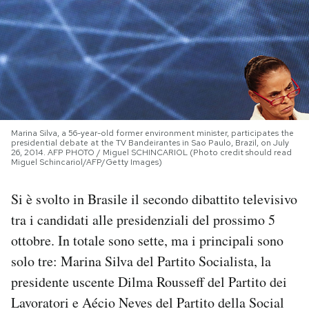
PODCAST
NEWSLETTER
I MIEI PREFERITI
Marina Silva, a 56-year-old former environment minister, participates the
presidential debate at the TV Bandeirantes in Sao Paulo, Brazil, on July
26, 2014. AFP PHOTO / Miguel SCHINCARIOL (Photo credit should read
Miguel Schincariol/AFP/Getty Images)
SHOP
Si è svolto in Brasile il secondo dibattito televisivo
CALENDARIO
tra i candidati alle presidenziali del prossimo 5
ottobre. In totale sono sette, ma i principali sono
AREA PERSONALE
solo tre: Marina Silva del Partito Socialista, la
presidente uscente Dilma Rousseff del Partito dei
Area Personale
Lavoratori e Aécio Neves del Partito della Social
Newsletter