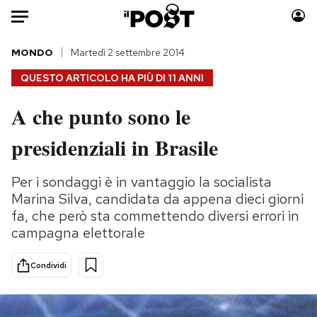
Auto
MONDO
Martedì 2 settembre 2014
QUESTO ARTICOLO HA PIÙ DI
11 ANNI
HOME
A che punto sono le
Italia
Moda
presidenziali in Brasile
Mondo
Libri
Politica
Consumismi
Per i sondaggi è in vantaggio la socialista
Tecnologia
Storie/Idee
Marina Silva, candidata da appena dieci giorni
Internet
Ok Boomer!
fa, che però sta commettendo diversi errori in
Scienza
Media
campagna elettorale
Cultura
Europa
Economia
Altrecose
Condividi
Sport
Mondiali calcio 2026