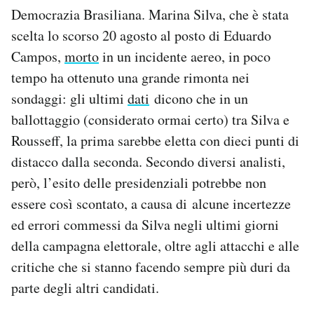
Notifiche mobile
Democrazia Brasiliana. Marina Silva, che è stata
Regala il Post
scelta lo scorso 20 agosto al posto di Eduardo
Hai bisogno di aiuto?
Campos,
morto
in un incidente aereo, in poco
Esci
tempo ha ottenuto una grande rimonta nei
sondaggi: gli ultimi
dati
dicono che in un
ballottaggio (considerato ormai certo) tra Silva e
Rousseff, la prima sarebbe eletta con dieci punti di
distacco dalla seconda. Secondo diversi analisti,
però, l’esito delle presidenziali potrebbe non
essere così scontato, a causa di alcune incertezze
ed errori commessi da Silva negli ultimi giorni
della campagna elettorale, oltre agli attacchi e alle
critiche che si stanno facendo sempre più duri da
parte degli altri candidati.