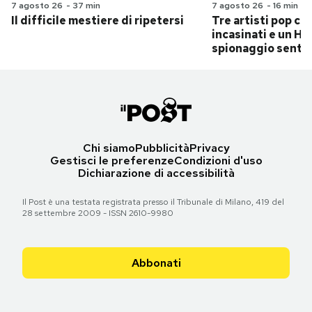
7 agosto 26
-
37 min
7 agosto 26
-
16 min
Il difficile mestiere di ripetersi
Tre artisti pop ch
incasinati e un Hit
spionaggio senti
Chi siamo
Pubblicità
Privacy
Gestisci le preferenze
Condizioni d'uso
Dichiarazione di accessibilità
Il Post è una testata registrata presso il Tribunale di Milano, 419 del
28 settembre 2009 - ISSN 2610-9980
Abbonati