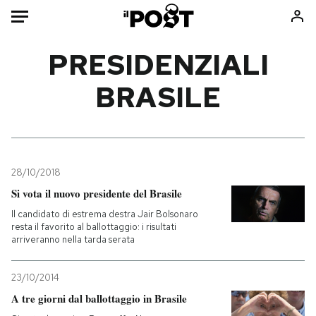
Auto
PRESIDENZIALI
BRASILE
HOME
Italia
Moda
Mondo
Libri
Politica
Consumismi
28/10/2018
Tecnologia
Storie/Idee
Si vota il nuovo presidente del Brasile
Internet
Ok Boomer!
Il candidato di estrema destra Jair Bolsonaro
Scienza
Media
resta il favorito al ballottaggio: i risultati
arriveranno nella tarda serata
Cultura
Europa
Economia
Altrecose
23/10/2014
Sport
Mondiali calcio 2026
A tre giorni dal ballottaggio in Brasile