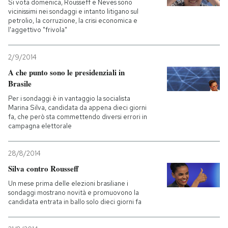
Si vota domenica, Rousseff e Neves sono
vicinissimi nei sondaggi e intanto litigano sul
PODCAST
petrolio, la corruzione, la crisi economica e
l'aggettivo "frivola"
NEWSLETTER
2/9/2014
A che punto sono le presidenziali in
Brasile
I MIEI PREFERITI
Per i sondaggi è in vantaggio la socialista
Marina Silva, candidata da appena dieci giorni
fa, che però sta commettendo diversi errori in
SHOP
campagna elettorale
28/8/2014
CALENDARIO
Silva contro Rousseff
Un mese prima delle elezioni brasiliane i
AREA PERSONALE
sondaggi mostrano novità e promuovono la
candidata entrata in ballo solo dieci giorni fa
Entra