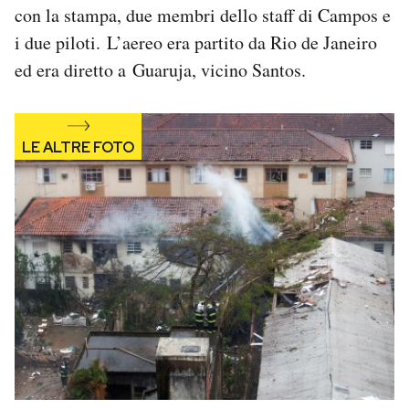
con la stampa, due membri dello staff di Campos e
Notifiche mobile
Regala il Post
i due piloti. L’aereo era partito da Rio de Janeiro
Hai bisogno di aiuto?
ed era diretto a Guaruja, vicino Santos.
Esci