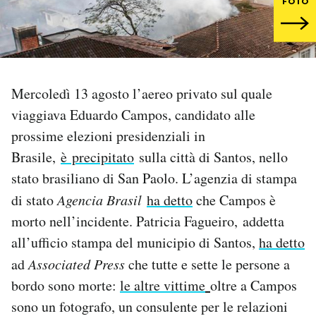
FOTO
PODCAST
NEWSLETTER
Mercoledì 13 agosto l’aereo privato sul quale
viaggiava Eduardo Campos, candidato alle
I MIEI PREFERITI
prossime elezioni presidenziali in
Brasile,
è precipitato
sulla città di Santos, nello
SHOP
stato brasiliano di San Paolo. L’agenzia di stampa
di stato
Agencia Brasil
ha detto
che Campos è
CALENDARIO
morto nell’incidente. Patricia Fagueiro, addetta
all’ufficio stampa del municipio di Santos,
ha detto
AREA PERSONALE
ad
Associated Press
che tutte e sette le persone a
bordo sono morte:
le altre vittime
oltre a Campos
Area Personale
sono un fotografo, un consulente per le relazioni
Newsletter