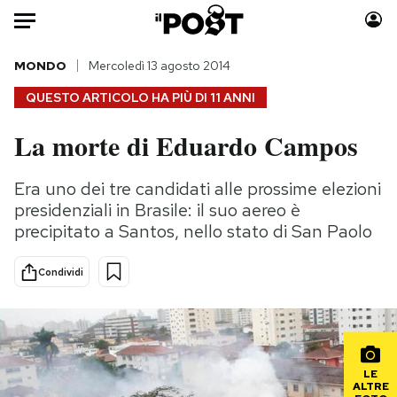
Auto
MONDO
Mercoledì 13 agosto 2014
QUESTO ARTICOLO HA PIÙ DI
11 ANNI
HOME
La morte di Eduardo Campos
Italia
Moda
Mondo
Libri
Era uno dei tre candidati alle prossime elezioni
Politica
Consumismi
presidenziali in Brasile: il suo aereo è
Tecnologia
Storie/Idee
precipitato a Santos, nello stato di San Paolo
Internet
Ok Boomer!
Condividi
Scienza
Media
Cultura
Europa
Economia
Altrecose
Sport
Mondiali calcio 2026
LE
ALTRE