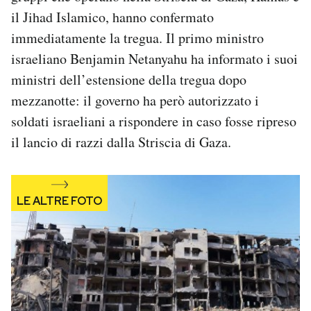
Notifiche mobile
il Jihad Islamico, hanno confermato
Regala il Post
immediatamente la tregua. Il primo ministro
Hai bisogno di aiuto?
israeliano Benjamin Netanyahu ha informato i suoi
Esci
ministri dell’estensione della tregua dopo
mezzanotte: il governo ha però autorizzato i
soldati israeliani a rispondere in caso fosse ripreso
il lancio di razzi dalla Striscia di Gaza.