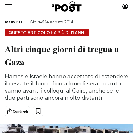
Auto
MONDO
Giovedì 14 agosto 2014
QUESTO ARTICOLO HA PIÙ DI
11 ANNI
HOME
Altri cinque giorni di tregua a
Italia
Moda
Gaza
Mondo
Libri
Politica
Consumismi
Hamas e Israele hanno accettato di estendere
Tecnologia
Storie/Idee
il cessate il fuoco fino a lunedì sera: intanto
Internet
Ok Boomer!
vanno avanti i colloqui al Cairo, anche se le
Scienza
Media
due parti sono ancora molto distanti
Cultura
Europa
Economia
Altrecose
Condividi
Sport
Mondiali calcio 2026