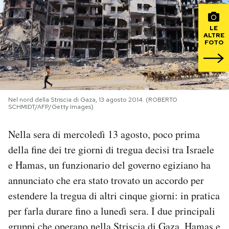
PODCAST
LE
ALTRE
FOTO
NEWSLETTER
I MIEI PREFERITI
Nel nord della Striscia di Gaza, 13 agosto 2014. (ROBERTO
SCHMIDT/AFP/Getty Images)
SHOP
Nella sera di mercoledì 13 agosto, poco prima
della fine dei tre giorni di tregua decisi tra Israele
CALENDARIO
e Hamas, un funzionario del governo egiziano ha
annunciato che era stato trovato un accordo per
AREA PERSONALE
estendere la tregua di altri cinque giorni: in pratica
per farla durare fino a lunedì sera. I due principali
Area Personale
Newsletter
gruppi che operano nella Striscia di Gaza, Hamas e