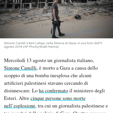
PODCAST
NEWSLETTER
Simone Camilli a Beit Lahiya, nella Striscia di Gaza, in una foto dell'11
I MIEI PREFERITI
agosto 2014 (AP Photo/Khalil Hamra)
Mercoledì 13 agosto un giornalista italiano,
SHOP
Simone Camilli
, è morto a Gaza a causa dello
scoppio di una bomba inesplosa che alcuni
CALENDARIO
artificieri palestinesi stavano cercando di
disinnescare. Lo
ha confermato
il ministero degli
AREA PERSONALE
Esteri. Altre
cinque persone sono morte
Area Personale
nell’esplosione
, tra cui un giornalista palestinese e
Newsletter