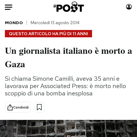
Auto
MONDO
Mercoledì 13 agosto 2014
QUESTO ARTICOLO HA PIÙ DI
11 ANNI
HOME
Un giornalista italiano è morto a
Italia
Moda
Gaza
Mondo
Libri
Politica
Consumismi
Si chiama Simone Camilli, aveva 35 anni e
Tecnologia
Storie/Idee
lavorava per Associated Press: è morto nello
Internet
Ok Boomer!
scoppio di una bomba inesplosa
Scienza
Media
Cultura
Europa
Condividi
Economia
Altrecose
Sport
Mondiali calcio 2026