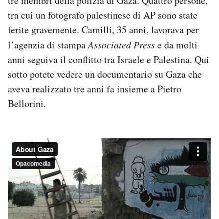
tre membri della polizia di Gaza. Quattro persone,
Notifiche mobile
tra cui un fotografo palestinese di AP sono state
Regala il Post
ferite gravemente. Camilli, 35 anni, lavorava per
Hai bisogno di aiuto?
l’agenzia di stampa
Associated Press
e da molti
Esci
anni seguiva il conflitto tra Israele e Palestina. Qui
sotto potete vedere un documentario su Gaza che
aveva realizzato tre anni fa insieme a Pietro
Bellorini.