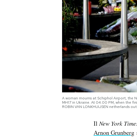
PODCAST
NEWSLETTER
I MIEI PREFERITI
SHOP
CALENDARIO
A woman mourns at Schiphol Airport, the Ne
MH17 in Ukraine. At 04.00 PM, when the firs
ROBIN VAN LONKHUIJSEN netherlands out 
AREA PERSONALE
Il
New York Time
Area Personale
Arnon Grunberg
s
Newsletter