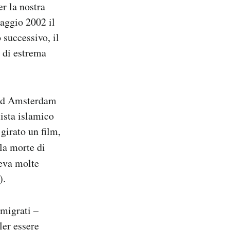
er la nostra
maggio 2002 il
 successivo, il
o di estrema
 ad Amsterdam
ista islamico
girato un film,
lla morte di
eva molte
).
migrati –
ler essere