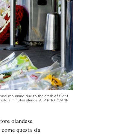
onal mourning due to the crash of flight
ill hold a minutes silence. AFP PHOTO/ANP
tore olandese
di come questa sia