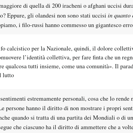
maggiore di quella di 200 iracheni o afghani uccisi dur
 Eppure, gli olandesi non sono stati uccisi
in quanto 
ppiamo, i filo-russi hanno commesso un gigantesco erro
ifo calcistico per la Nazionale, quindi, il dolore collet
muovere l’identità collettiva, per fare finta che un reg
are qualcosa tutti insieme, come una comunità». Il para
 lutto
 sentimenti estremamente personali, cosa che lo rende 
Le persone hanno il diritto di non mostrare i propri sen
nche quando si tratta di una partita dei Mondiali o di u
segue che ciascuno ha il diritto di ammettere che a vol