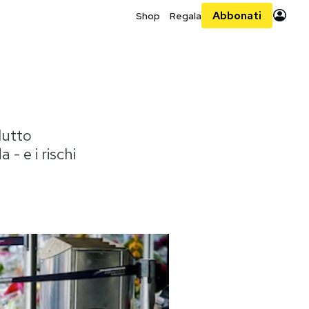
Abbonati
Shop
Regala
lutto
 - e i rischi