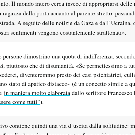
to. Il mondo intero cerca invece di appropriarsi delle 
 ragazza della porta accanto al parente stretto, passand
strada. A seguito delle notizie da Gaza e dall’Ucraina,
nostri sentimenti vengono costantemente strattonati».
ne persone dimostrino una quota di indifferenza, second
tà
, piuttosto che di disumanità. «Se permettessimo a tut
ederci, diventeremmo presto dei casi psichiatrici, cull
uno stato di apatico distacco» (è un concetto simile a q
te
in maniera molto elaborata
dallo scrittore Francesco 
ssere come tutti”
).
ttivo contiene quindi una via d’uscita dalla solitudine: 