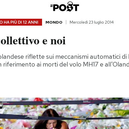
 HA PIÙ DI
12 ANNI
MONDO
Mercoledì 23 luglio 2014
collettivo e noi
olandese riflette sui meccanismi automatici di 
n riferimento ai morti del volo MH17 e all'Olanda