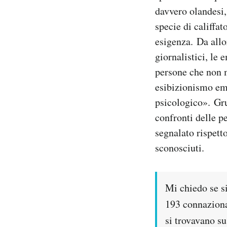
davvero olandesi,
specie di califfa
esigenza. Da allo
giornalistici, le
persone che non m
esibizionismo em
psicologico». Gru
confronti delle 
segnalato rispett
sconosciuti.
Mi chiedo se si
193 connazional
si trovavano su