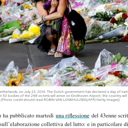
therlands, on July 23, 2014. The Dutch government has declared a day of nati
t 50 bodies of the 298 victims will arrive on Eindhoven Airport, the country w
(Photo credit should read ROBIN VAN LONKHUIJSEN/AFP/Getty Images)
s
ha pubblicato martedì
una riflessione
del 43enne scrit
ull’elaborazione collettiva del lutto: e in particolare 