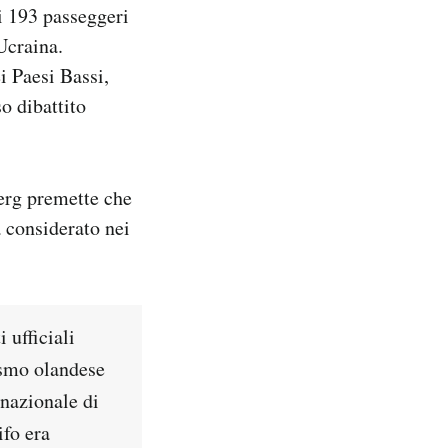
ni 193 passeggeri
Ucraina.
i Paesi Bassi,
o dibattito
berg premette che
a considerato nei
 ufficiali
lismo olandese
nazionale di
ifo era