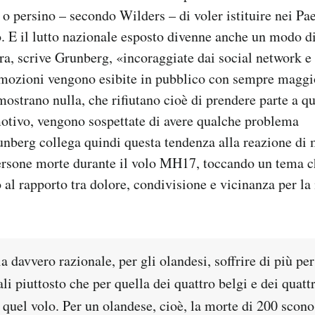
 o persino – secondo Wilders – di voler istituire nei Pa
to. E il lutto nazionale esposto divenne anche un modo d
ra, scrive Grunberg, «incoraggiate dai social network e
 emozioni vengono esibite in pubblico con sempre maggi
ostrano nulla, che rifiutano cioè di prendere parte a q
otivo, vengono sospettate di avere qualche problema
nberg collega quindi questa tendenza alla reazione di 
persone morte durante il volo MH17, toccando un tema c
o al rapporto tra dolore, condivisione e vicinanza per la
a davvero razionale, per gli olandesi, soffrire di più per
i piuttosto che per quella dei quattro belgi e dei quatt
 quel volo. Per un olandese, cioè, la morte di 200 scono