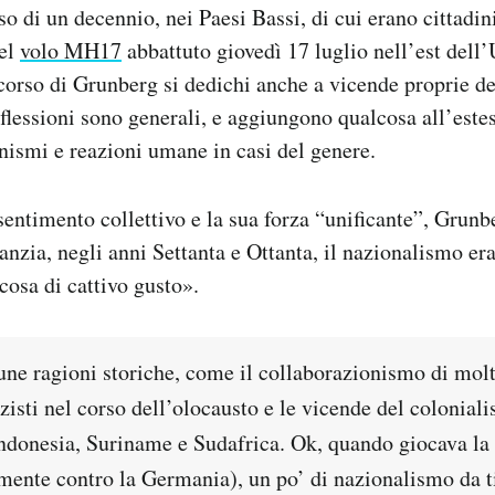
so di un decennio, nei Paesi Bassi, di cui erano cittadi
del
volo MH17
abbattuto giovedì 17 luglio nell’est dell’
corso di Grunberg si dedichi anche a vicende proprie de
iflessioni sono generali, e aggiungono qualcosa all’estes
ismi e reazioni umane in casi del genere.
entimento collettivo e la sua forza “unificante”, Grun
fanzia, negli anni Settanta e Ottanta, il nazionalismo er
cosa di cattivo gusto».
ne ragioni storiche, come il collaborazionismo di molti
zisti nel corso dell’olocausto e le vicende del colonia
Indonesia, Suriname e Sudafrica. Ok, quando giocava la 
lmente contro la Germania), un po’ di nazionalismo da t