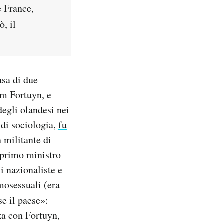
e France,
ò, il
usa di due
Pim Fortuyn, e
degli olandesi nei
 di sociologia,
fu
 militante di
 primo ministro
i nazionaliste e
omosessuali (era
e il paese»:
za con Fortuyn,