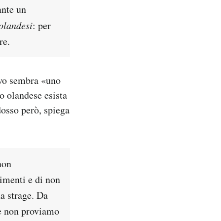
ante un
olandesi
: per
re.
tivo sembra «uno
no olandese esista
dosso però, spiega
non
timenti e di non
na strage. Da
te non proviamo