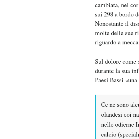
cambiata, nel cor
Notifiche mobile
sui 298 a bordo 
Regala il Post
Hai bisogno di aiuto?
Nonostante il dis
Esci
molte delle sue r
riguardo a meccan
Sul dolore come s
durante la sua in
Paesi Bassi «una 
Ce ne sono alcu
olandesi coi na
nelle odierne 
calcio (specia