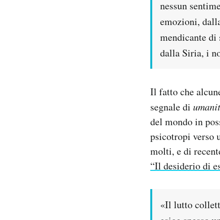
nessun sentimen
emozioni, dalla
mendicante di 
dalla Siria, i 
Il fatto che alcu
segnale di
umani
del mondo in poss
psicotropi verso 
molti, e di recen
“Il desiderio di e
«Il lutto colle