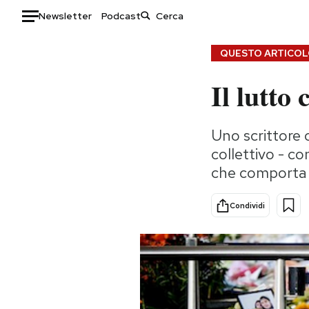
Newsletter
Podcast
Auto
QUESTO ARTICOLO
Il lutto 
HOME
Italia
Moda
Uno scrittore 
Mondo
Libri
collettivo - co
Politica
Consumismi
che comporta
Tecnologia
Storie/Idee
Internet
Ok Boomer!
Condividi
Scienza
Media
Cultura
Europa
Economia
Altrecose
Sport
Mondiali calcio 2026