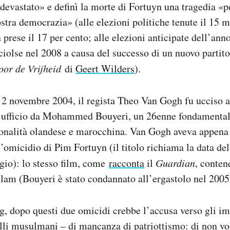
«devastato» e definì la morte di Fortuyn una tragedia «p
ostra democrazia» (alle elezioni politiche tenute il 15 
 prese il 17 per cento; alle elezioni anticipate dell’anno
 sciolse nel 2008 a causa del successo di un nuovo partit
voor de Vrijheid
di
Geert Wilders
).
l 2 novembre 2004, il regista Theo Van Gogh fu ucciso
 ufficio da Mohammed Bouyeri, un 26enne fondamental
onalità olandese e marocchina. Van Gogh aveva appena 
l’omicidio di Pim Fortuyn (il titolo richiama la data de
gio): lo stesso film, come
racconta
il
Guardian
, conten
Islam (Bouyeri è stato condannato all’ergastolo nel 2005
, dopo questi due omicidi crebbe l’accusa verso gli im
li musulmani – di mancanza di patriottismo: di non vo