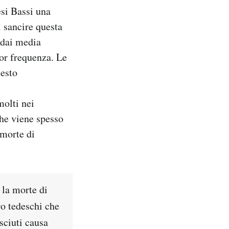
esi Bassi una
i sancire questa
 dai media
or frequenza. Le
uesto
molti nei
he viene spesso
 morte di
 la morte di
ro tedeschi che
sciuti causa