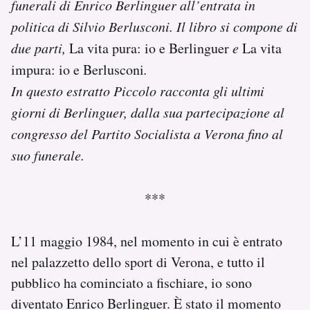
funerali di Enrico Berlinguer all’entrata in
Notifiche mobile
politica di Silvio Berlusconi. Il libro si compone di
Regala il Post
due parti,
La vita pura: io e Berlinguer
e
La vita
Hai bisogno di aiuto?
Esci
impura: io e Berlusconi
.
In questo estratto Piccolo racconta gli ultimi
giorni di Berlinguer, dalla sua partecipazione al
congresso del Partito Socialista a Verona fino al
suo funerale.
***
L’11 maggio 1984, nel momento in cui è entrato
nel palazzetto dello sport di Verona, e tutto il
pubblico ha cominciato a fischiare, io sono
diventato Enrico Berlinguer. È stato il momento