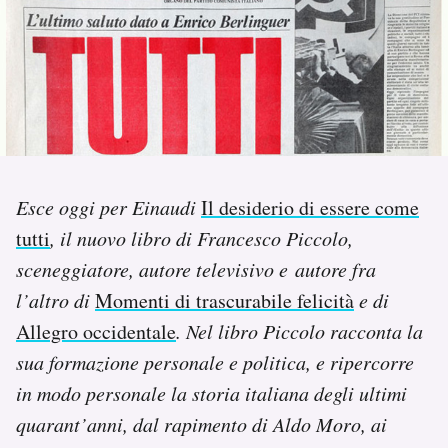
PODCAST
NEWSLETTER
I MIEI PREFERITI
Esce oggi per Einaudi
Il desiderio di essere come
tutti
, il nuovo libro di Francesco Piccolo,
SHOP
sceneggiatore, autore televisivo e autore fra
l’altro di
Momenti di trascurabile felicità
e di
CALENDARIO
Allegro occidentale
. Nel libro Piccolo racconta la
sua formazione personale e politica, e ripercorre
AREA PERSONALE
in modo personale la storia italiana degli ultimi
Area Personale
quarant’anni, dal rapimento di Aldo Moro, ai
Newsletter