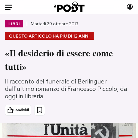
Auto
LIBRI
Martedì 29 ottobre 2013
QUESTO ARTICOLO HA PIÙ DI
12 ANNI
HOME
«Il desiderio di essere come
Italia
Moda
Mondo
Libri
tutti»
Politica
Consumismi
Tecnologia
Storie/Idee
Il racconto del funerale di Berlinguer
Internet
Ok Boomer!
dall'ultimo romanzo di Francesco Piccolo, da
oggi in libreria
Scienza
Media
Cultura
Europa
Condividi
Economia
Altrecose
Sport
Mondiali calcio 2026