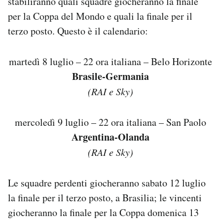
stabiliranno quali squadre giocheranno la finale
per la Coppa del Mondo e quali la finale per il
PODCAST
terzo posto. Questo è il calendario:
NEWSLETTER
martedì 8 luglio – 22 ora italiana – Belo Horizonte
Brasile-Germania
I MIEI PREFERITI
(RAI e Sky)
SHOP
mercoledì 9 luglio – 22 ora italiana – San Paolo
Argentina-Olanda
CALENDARIO
(RAI e Sky)
Le squadre perdenti giocheranno sabato 12 luglio
AREA PERSONALE
la finale per il terzo posto, a Brasilia; le vincenti
Area Personale
giocheranno la finale per la Coppa domenica 13
Newsletter