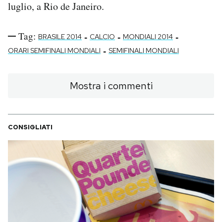
luglio, a Rio de Janeiro.
Notifiche mobile
Regala il Post
Hai bisogno di aiuto?
Tag:
-
-
-
BRASILE 2014
CALCIO
MONDIALI 2014
Esci
-
ORARI SEMIFINALI MONDIALI
SEMIFINALI MONDIALI
Mostra i commenti
CONSIGLIATI