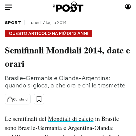
Auto
SPORT
Lunedì 7 luglio 2014
QUESTO ARTICOLO HA PIÙ DI
12 ANNI
HOME
Semifinali Mondiali 2014, date e
Italia
Moda
orari
Mondo
Libri
Politica
Consumismi
Brasile-Germania e Olanda-Argentina:
Tecnologia
Storie/Idee
quando si gioca, a che ora e chi le trasmette
Internet
Ok Boomer!
Scienza
Media
Condividi
Cultura
Europa
Economia
Altrecose
Le semifinali del
Mondiali di calcio
in Brasile
Sport
Mondiali calcio 2026
sono Brasile-Germania e Argentina-Olanda: