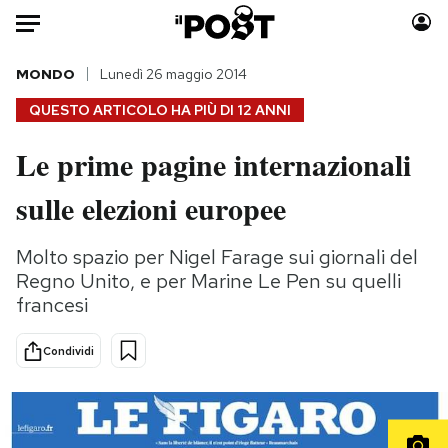
Auto
MONDO
Lunedì 26 maggio 2014
QUESTO ARTICOLO HA PIÙ DI
12 ANNI
HOME
Le prime pagine internazionali
Italia
Moda
sulle elezioni europee
Mondo
Libri
Politica
Consumismi
Molto spazio per Nigel Farage sui giornali del
Tecnologia
Storie/Idee
Regno Unito, e per Marine Le Pen su quelli
Internet
Ok Boomer!
francesi
Scienza
Media
Cultura
Europa
Condividi
Economia
Altrecose
Sport
Mondiali calcio 2026