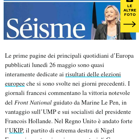
LE
ALTRE
PODCAST
FOTO
NEWSLETTER
I MIEI PREFERITI
Le prime pagine dei principali quotidiani d’Europa
pubblicati lunedì 26 maggio sono quasi
interamente dedicate ai
risultati delle elezioni
SHOP
europee
che si sono svolte nei giorni precedenti. I
giornali francesi commentano la vittoria notevole
CALENDARIO
del
Front National
guidato da Marine Le Pen, in
vantaggio sull’UMP e sui socialisti del presidente
AREA PERSONALE
Francois Hollande. Nel Regno Unito è andato forte
Area Personale
l’
UKIP
, il partito di estrema destra di Nigel
Newsletter