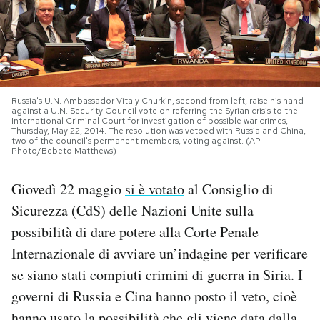
PODCAST
NEWSLETTER
Russia's U.N. Ambassador Vitaly Churkin, second from left, raise his hand
against a U.N. Security Council vote on referring the Syrian crisis to the
International Criminal Court for investigation of possible war crimes,
I MIEI PREFERITI
Thursday, May 22, 2014. The resolution was vetoed with Russia and China,
two of the council's permanent members, voting against. (AP
Photo/Bebeto Matthews)
SHOP
Giovedì 22 maggio
si è votato
al Consiglio di
Sicurezza (CdS) delle Nazioni Unite sulla
CALENDARIO
possibilità di dare potere alla Corte Penale
Internazionale di avviare un’indagine per verificare
AREA PERSONALE
se siano stati compiuti crimini di guerra in Siria. I
governi di Russia e Cina hanno posto il veto, cioè
Area Personale
Newsletter
hanno usato la possibilità che
gli viene data
dalla