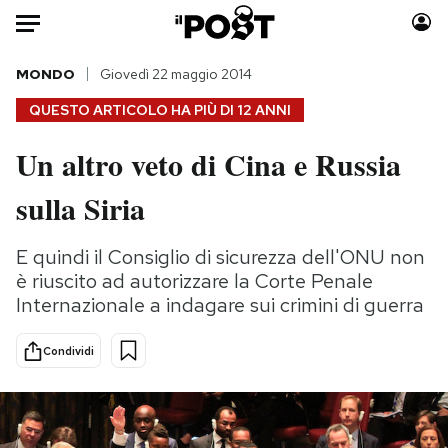
Auto
MONDO
Giovedì 22 maggio 2014
QUESTO ARTICOLO HA PIÙ DI
12 ANNI
HOME
Un altro veto di Cina e Russia
Italia
Moda
sulla Siria
Mondo
Libri
Politica
Consumismi
E quindi il Consiglio di sicurezza dell'ONU non
Tecnologia
Storie/Idee
è riuscito ad autorizzare la Corte Penale
Internet
Ok Boomer!
Internazionale a indagare sui crimini di guerra
Scienza
Media
Cultura
Europa
Condividi
Economia
Altrecose
Sport
Mondiali calcio 2026