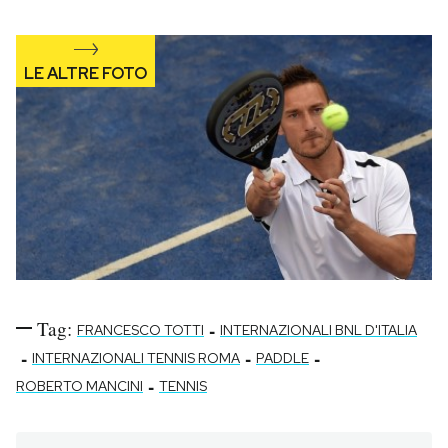
Notifiche mobile
Regala il Post
Hai bisogno di aiuto?
Esci
Tag:
-
FRANCESCO TOTTI
INTERNAZIONALI BNL D'ITALIA
-
-
-
INTERNAZIONALI TENNIS ROMA
PADDLE
-
ROBERTO MANCINI
TENNIS