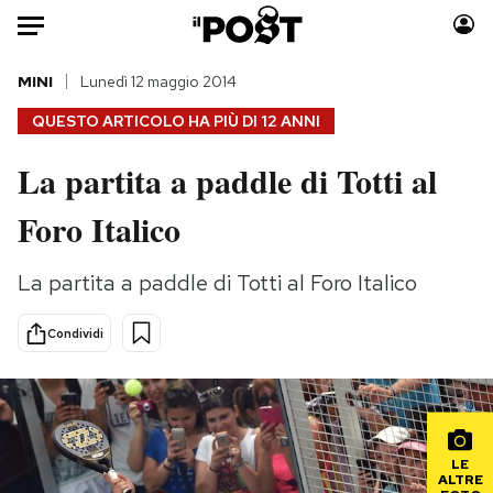
Auto
MINI
Lunedì 12 maggio 2014
QUESTO ARTICOLO HA PIÙ DI
12 ANNI
HOME
La partita a paddle di Totti al
Italia
Moda
Foro Italico
Mondo
Libri
Politica
Consumismi
La partita a paddle di Totti al Foro Italico
Tecnologia
Storie/Idee
Internet
Ok Boomer!
Condividi
Scienza
Media
Cultura
Europa
Economia
Altrecose
Sport
Mondiali calcio 2026
LE
ALTRE