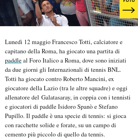
FOTO
PODCAST
NEWSLETTER
Lunedì 12 maggio Francesco Totti, calciatore e
capitano della Roma, ha giocato una partita di
I MIEI PREFERITI
paddle
al Foro Italico a Roma, dove sono iniziati
da due giorni gli Internazionali di tennis BNL.
SHOP
Totti ha giocato contro Roberto Mancini, ex
giocatore della Lazio (tra le altre squadre) e oggi
CALENDARIO
allenatore del Galatasaray, in coppia con i tennisti
e giocatori di paddle Isidoro Spanò e Stefano
AREA PERSONALE
Pupillo. Il paddle è una specie di tennis: si gioca
con racchette solide e forate, su un campo di
Area Personale
cemento più piccolo di quello da tennis.
Newsletter