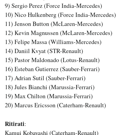
9) Sergio Perez (Force India-Mercedes)
Notifiche mobile
Regala il Post
10) Nico Hulkenberg (Force India-Mercedes)
Hai bisogno di aiuto?
11) Jenson Button (McLaren-Mercedes)
Esci
12) Kevin Magnussen (McLaren-Mercedes)
13) Felipe Massa (Williams-Mercedes)
14) Daniil Kvyat (STR-Renault)
15) Pastor Maldonado (Lotus-Renault)
16) Esteban Gutierrez (Sauber-Ferrari)
17) Adrian Sutil (Sauber-Ferrari)
18) Jules Bianchi (Marussia-Ferrari)
19) Max Chilton (Marussia-Ferrari)
20) Marcus Ericsson (Caterham-Renault)
Ritirati
:
Kamui Kobayashi (Caterham-Renault)