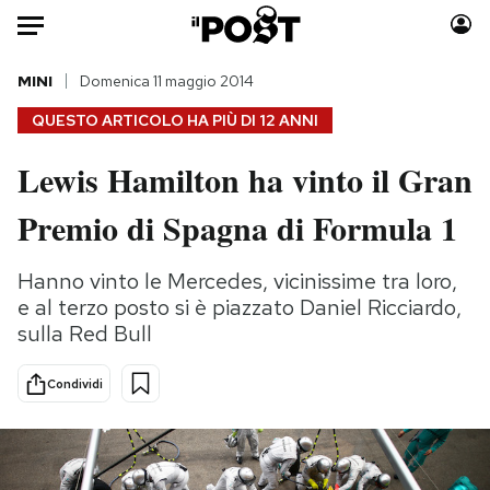
Auto
MINI
Domenica 11 maggio 2014
QUESTO ARTICOLO HA PIÙ DI
12 ANNI
HOME
Lewis Hamilton ha vinto il Gran
Italia
Moda
Premio di Spagna di Formula 1
Mondo
Libri
Politica
Consumismi
Hanno vinto le Mercedes, vicinissime tra loro,
Tecnologia
Storie/Idee
e al terzo posto si è piazzato Daniel Ricciardo,
Internet
Ok Boomer!
sulla Red Bull
Scienza
Media
Cultura
Europa
Condividi
Economia
Altrecose
Sport
Mondiali calcio 2026