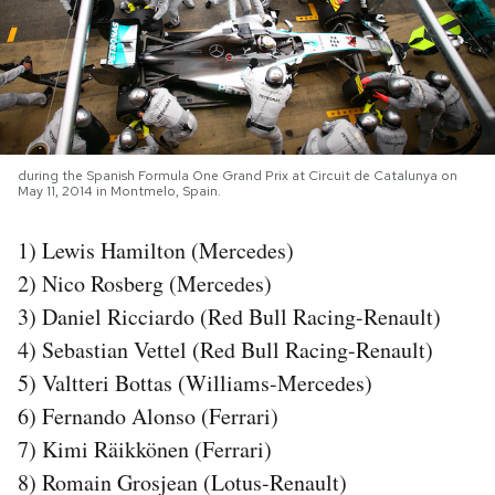
PODCAST
NEWSLETTER
during the Spanish Formula One Grand Prix at Circuit de Catalunya on
I MIEI PREFERITI
May 11, 2014 in Montmelo, Spain.
1) Lewis Hamilton (Mercedes)
SHOP
2) Nico Rosberg (Mercedes)
3) Daniel Ricciardo (Red Bull Racing-Renault)
CALENDARIO
4) Sebastian Vettel (Red Bull Racing-Renault)
5) Valtteri Bottas (Williams-Mercedes)
AREA PERSONALE
6) Fernando Alonso (Ferrari)
7) Kimi Räikkönen (Ferrari)
Area Personale
8) Romain Grosjean (Lotus-Renault)
Newsletter