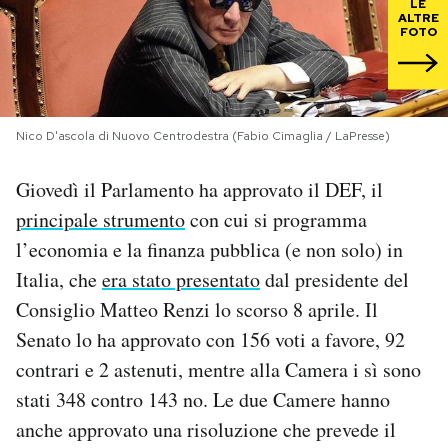
LE
ALTRE
FOTO
PODCAST
NEWSLETTER
Nico D'ascola di Nuovo Centrodestra (Fabio Cimaglia / LaPresse)
I MIEI PREFERITI
Giovedì il Parlamento ha approvato il DEF, il
principale strumento
con cui si programma
SHOP
l’economia e la finanza pubblica (e non solo) in
Italia, che
era stato presentato
dal presidente del
CALENDARIO
Consiglio Matteo Renzi lo scorso 8 aprile. Il
Senato lo ha approvato con 156 voti a favore, 92
contrari e 2 astenuti, mentre alla Camera i sì sono
AREA PERSONALE
stati 348 contro 143 no. Le due Camere hanno
Area Personale
anche approvato una risoluzione che prevede il
Newsletter