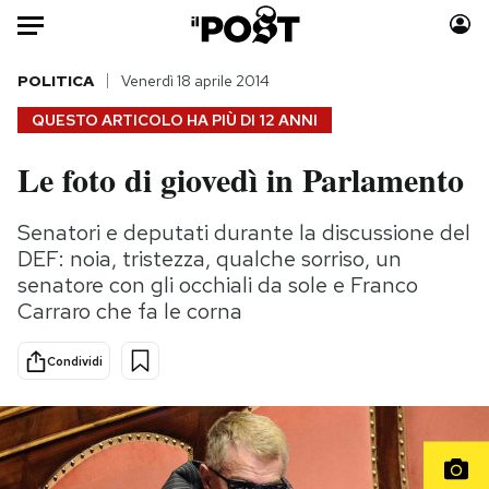
Auto
POLITICA
Venerdì 18 aprile 2014
QUESTO ARTICOLO HA PIÙ DI
12 ANNI
HOME
Le foto di giovedì in Parlamento
Italia
Moda
Mondo
Libri
Senatori e deputati durante la discussione del
Politica
Consumismi
DEF: noia, tristezza, qualche sorriso, un
Tecnologia
Storie/Idee
senatore con gli occhiali da sole e Franco
Carraro che fa le corna
Internet
Ok Boomer!
Scienza
Media
Condividi
Cultura
Europa
Economia
Altrecose
Sport
Mondiali calcio 2026