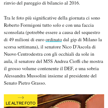
rinvio del pareggio di bilancio al 2016.
Notifiche mobile
Regala il Post
Hai bisogno di aiuto?
Tra le foto più significative della giornata ci sono
Esci
Roberto Formigoni tutto solo e con una faccia
sconsolata (potrebbe essere a causa del sequestro
di 49 milioni di euro
ordinato
dal gip di Milano la
scorsa settimana), il senatore Nico D’Ascola di
Nuovo Centrodestra con gli occhiali da sole in
aula, il senatore del M5S Andrea Cioffi che mostra
il grosso volume contenente il DEF, e una sobria
Alessandra Mussolini insieme al presidente del
Senato Pietro Grasso.