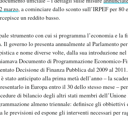
 documento ufficiale – i dettagli sulle misure
annunciate
12 marzo
, a cominciare dallo sconto sull’IRPEF per 80 
ercepisce un reddito basso.
ipale strumento con cui si programma l’economia e la f
ia. Il governo lo presenta annualmente al Parlamento pe
stica e nome diverse volte, dalla sua introduzione nel
 chiamava Documento di Programmazione Economico-Fi
entato Decisione di Finanza Pubblica dal 2009 al 2011
è stato anticipato alla prima metà dell’anno – la scade
 presentarlo in Europa entro il 30 dello stesso mese – pe
cedure di bilancio degli altri stati membri dell’Unione
rammazione almeno triennale: definisce gli obbiettivi 
a le previsioni ed espone gli interventi necessari per ra