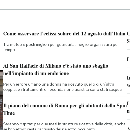
a
Come osservare l’eclissi solare del 12 agosto dall’Italia
C
S
Tra meteo e posti migliori per guardarla, meglio organizzarsi per
tempo
L
Al San Raffaele di Milano c’è stato uno sbaglio
nell’impianto di un embrione
I
v
Per un errore umano una donna ha ricevuto quello di un’altra
coppia, e i trattamenti di fecondazione assistita sono stati sospesi
I
Il piano del comune di Roma per gli abitanti dello Spin
u
Time
Saranno ospitati per due mesi in strutture ricettive della città, anche
A
se l'obiettivo resta l'acquisto del palazzo occupato