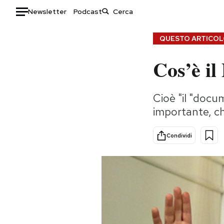
Newsletter
Podcast
Auto
QUESTO ARTICOLO
Cos’è i
HOME
Italia
Moda
Cioè "il "doc
Mondo
Libri
importante, c
Politica
Consumismi
Tecnologia
Storie/Idee
Condividi
Internet
Ok Boomer!
Scienza
Media
Cultura
Europa
Economia
Altrecose
Sport
Mondiali calcio 2026