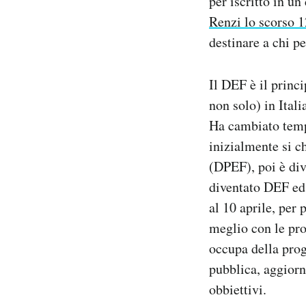
per iscritto in un
Notifiche mobile
Renzi lo scorso 
Regala il Post
destinare a chi p
Hai bisogno di aiuto?
Esci
Il DEF è il princ
non solo) in Ital
Ha cambiato tempi
inizialmente si
(DPEF), poi è div
diventato DEF ed 
al 10 aprile, per
meglio con le pro
occupa della prog
pubblica, aggiorn
obbiettivi.