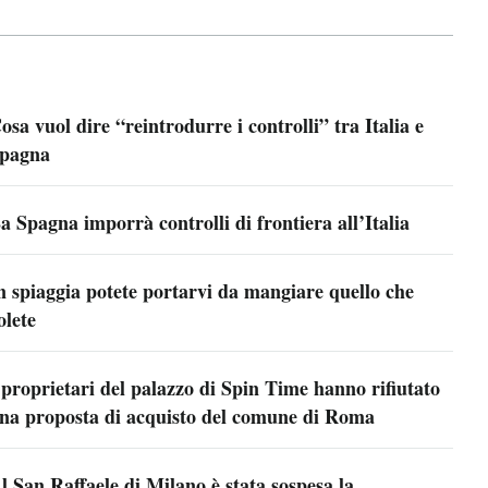
osa vuol dire “reintrodurre i controlli” tra Italia e
pagna
a Spagna imporrà controlli di frontiera all’Italia
n spiaggia potete portarvi da mangiare quello che
olete
 proprietari del palazzo di Spin Time hanno rifiutato
na proposta di acquisto del comune di Roma
l San Raffaele di Milano è stata sospesa la