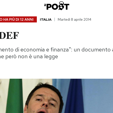
 HA PIÙ DI
12 ANNI
ITALIA
Martedì 8 aprile 2014
l DEF
umento di economia e finanza": un documento 
he però non è una legge