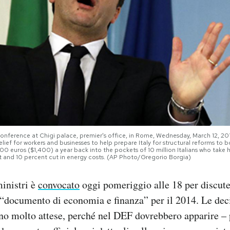
 conference at Chigi palace, premier's office, in Rome, Wednesday, March 12, 
lief for workers and businesses to help prepare Italy for structural reforms to
1,000 euros ($1,400) a year back into the pockets of 10 million Italians who take
t and 10 percent cut in energy costs. (AP Photo/Gregorio Borgia)
ministri è
convocato
oggi pomeriggio alle 18 per discuter
 “documento di economia e finanza” per il 2014. Le dec
o molto attese, perché nel DEF dovrebbero apparire – 