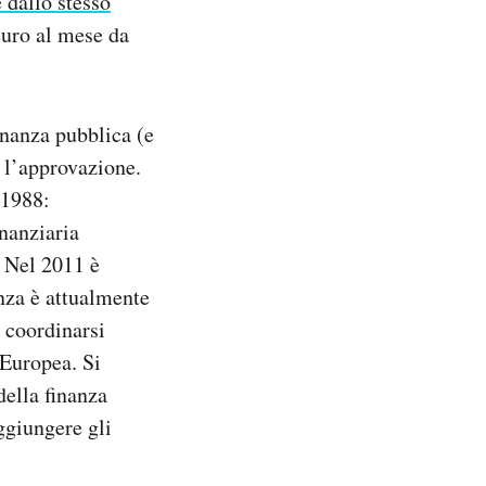
 dallo stesso
euro al mese da
inanza pubblica (e
r l’approvazione.
 1988:
nanziaria
. Nel 2011 è
nza è attualmente
r coordinarsi
 Europea. Si
della finanza
ggiungere gli