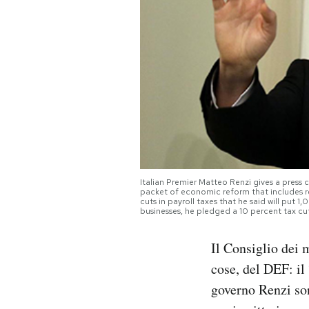
PODCAST
NEWSLETTER
I MIEI PREFERITI
SHOP
Italian Premier Matteo Renzi gives a press
packet of economic reform that includes re
cuts in payroll taxes that he said will put 
CALENDARIO
businesses, he pledged a 10 percent tax cu
Il Consiglio dei 
AREA PERSONALE
cose, del DEF: il
Area Personale
governo Renzi son
Newsletter