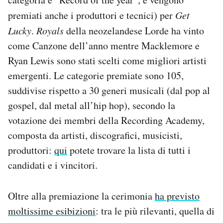
Notifiche mobile
premiati anche i produttori e tecnici) per
Get
Regala il Post
Lucky
.
Royals
della neozelandese Lorde ha vinto
Hai bisogno di aiuto?
come Canzone dell’anno mentre Macklemore e
Esci
Ryan Lewis sono stati scelti come migliori artisti
emergenti. Le categorie premiate sono 105,
suddivise rispetto a 30 generi musicali (dal pop al
gospel, dal metal all’hip hop), secondo la
votazione dei membri della Recording Academy,
composta da artisti, discografici, musicisti,
produttori:
qui
potete trovare la lista di tutti i
candidati e i vincitori.
Oltre alla premiazione la cerimonia
ha previsto
moltissime esibizioni
: tra le più rilevanti, quella di