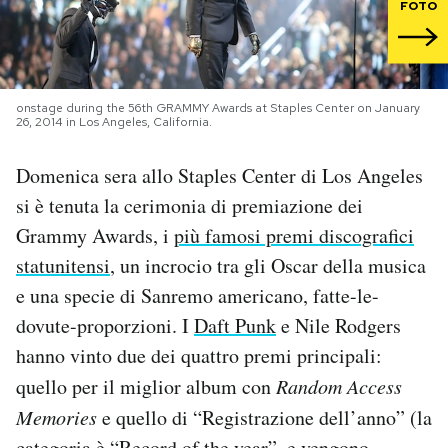
FOTO
PODCAST
NEWSLETTER
onstage during the 56th GRAMMY Awards at Staples Center on January
26, 2014 in Los Angeles, California.
Domenica sera allo Staples Center di Los Angeles
I MIEI PREFERITI
si è tenuta la cerimonia di premiazione dei
Grammy Awards, i
più famosi premi discografici
SHOP
statunitensi
, un incrocio tra gli Oscar della musica
e una specie di Sanremo americano, fatte-le-
CALENDARIO
dovute-proporzioni. I
Daft Punk
e Nile Rodgers
hanno vinto due dei quattro premi principali:
AREA PERSONALE
quello per il miglior album con
Random Access
Area Personale
Memories
e quello di “Registrazione dell’anno” (la
Newsletter
categoria è “Record of the year”, e vengono