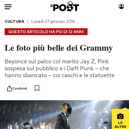
Auto
CULTURA
Lunedì 27 gennaio 2014
QUESTO ARTICOLO HA PIÙ DI
12 ANNI
HOME
Le foto più belle dei Grammy
Italia
Moda
Mondo
Libri
Beyoncé sul palco col marito Jay Z, Pink
Politica
Consumismi
sospesa sul pubblico e i Daft Punk – che
Tecnologia
Storie/Idee
hanno sbancato – coi caschi e le statuette
Internet
Ok Boomer!
Condividi
Scienza
Media
Cultura
Europa
Economia
Altrecose
Sport
Mondiali calcio 2026
LE
ALTRE