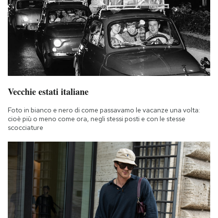
Vecchie estati italiane
Foto in bianco e nero di come passavamo le vacanze una volta:
cioè più o meno come ora, negli stessi posti e con le stesse
scocciature