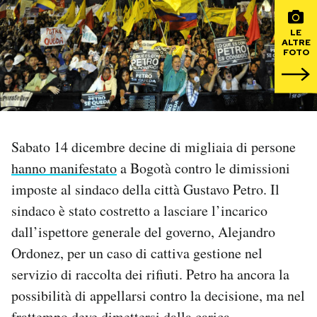
PODCAST
LE
ALTRE
FOTO
NEWSLETTER
I MIEI PREFERITI
Sabato 14 dicembre decine di migliaia di persone
hanno manifestato
a Bogotà contro le dimissioni
SHOP
imposte al sindaco della città Gustavo Petro. Il
sindaco è stato costretto a lasciare l’incarico
CALENDARIO
dall’ispettore generale del governo, Alejandro
Ordonez, per un caso di cattiva gestione nel
AREA PERSONALE
servizio di raccolta dei rifiuti. Petro ha ancora la
Area Personale
possibilità di appellarsi contro la decisione, ma nel
Newsletter
frattempo deve dimettersi dalla carica.