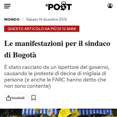
Auto
MONDO
Sabato 14 dicembre 2013
QUESTO ARTICOLO HA PIÙ DI
12 ANNI
HOME
Le manifestazioni per il sindaco
Italia
Moda
di Bogotà
Mondo
Libri
Politica
Consumismi
È stato cacciato da un ispettore del governo,
Tecnologia
Storie/Idee
causando le proteste di decine di migliaia di
Internet
Ok Boomer!
persone (e anche le FARC hanno detto che
Scienza
Media
non sono contente)
Cultura
Europa
Economia
Altrecose
Condividi
Sport
Mondiali calcio 2026