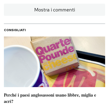
Notifiche mobile
Mostra i commenti
Regala il Post
Hai bisogno di aiuto?
Esci
CONSIGLIATI
Perché i paesi anglosassoni usano libbre, miglia e
acri?