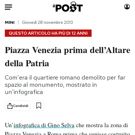
Auto
MINI
Giovedì 28 novembre 2013
QUESTO ARTICOLO HA PIÙ DI
12 ANNI
HOME
Piazza Venezia prima dell’Altare
Italia
Moda
della Patria
Mondo
Libri
Politica
Consumismi
Com'era il quartiere romano demolito per far
Tecnologia
Storie/Idee
spazio al monumento, mostrato in
Internet
Ok Boomer!
un'infografica
Scienza
Media
Cultura
Europa
Condividi
Economia
Altrecose
Sport
Mondiali calcio 2026
Un’
infografica di Gino Selva
che mostra la zona di
Piazza Venezia a Roma prima che venisse costruito