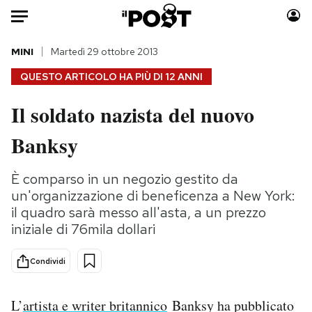
Auto
MINI
Martedì 29 ottobre 2013
QUESTO ARTICOLO HA PIÙ DI
12 ANNI
HOME
Il soldato nazista del nuovo
Italia
Moda
Banksy
Mondo
Libri
Politica
Consumismi
È comparso in un negozio gestito da
Tecnologia
Storie/Idee
un'organizzazione di beneficenza a New York:
Internet
Ok Boomer!
il quadro sarà messo all'asta, a un prezzo
Scienza
Media
iniziale di 76mila dollari
Cultura
Europa
Economia
Altrecose
Condividi
Sport
Mondiali calcio 2026
L’
artista e writer britannico
Banksy ha pubblicato