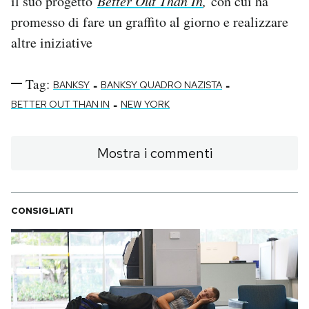
il suo progetto
Better Out Than In
,
con cui ha
promesso di fare un graffito al giorno e realizzare
altre iniziative
Tag:
-
-
BANKSY
BANKSY QUADRO NAZISTA
-
BETTER OUT THAN IN
NEW YORK
Mostra i commenti
CONSIGLIATI