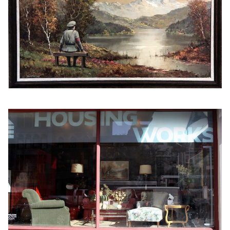
Notifiche mobile
Regala il Post
Hai bisogno di aiuto?
Esci