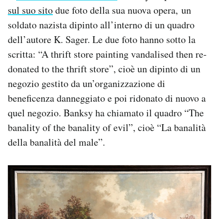
sul suo sito
due foto della sua nuova opera, un
PODCAST
soldato nazista dipinto all’interno di un quadro
dell’autore K. Sager. Le due foto hanno sotto la
NEWSLETTER
scritta: “A thrift store painting vandalised then re-
donated to the thrift store”, cioè un dipinto di un
negozio gestito da un’organizzazione di
I MIEI PREFERITI
beneficenza danneggiato e poi ridonato di nuovo a
quel negozio. Banksy ha chiamato il quadro “The
SHOP
banality of the banality of evil”, cioè “La banalità
della banalità del male”.
CALENDARIO
AREA PERSONALE
Area Personale
Newsletter