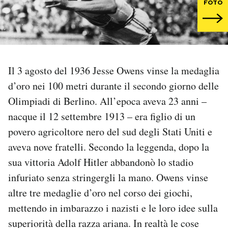
FOTO
PODCAST
NEWSLETTER
Il 3 agosto del 1936 Jesse Owens vinse la medaglia
d’oro nei 100 metri durante il secondo giorno delle
I MIEI PREFERITI
Olimpiadi di Berlino. All’epoca aveva 23 anni –
nacque il 12 settembre 1913 – era figlio di un
SHOP
povero agricoltore nero del sud degli Stati Uniti e
aveva nove fratelli. Secondo la leggenda, dopo la
CALENDARIO
sua vittoria Adolf Hitler abbandonò lo stadio
infuriato senza stringergli la mano. Owens vinse
AREA PERSONALE
altre tre medaglie d’oro nel corso dei giochi,
mettendo in imbarazzo i nazisti e le loro idee sulla
Area Personale
superiorità della razza ariana. In realtà le cose
Newsletter