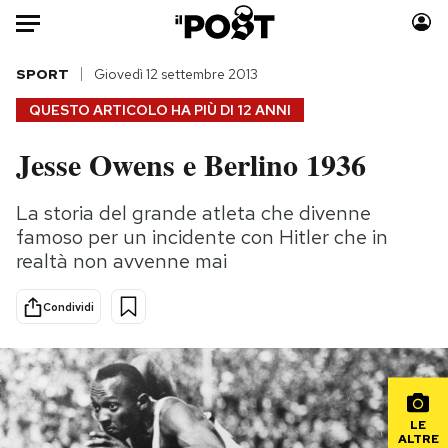
Auto
SPORT
Giovedì 12 settembre 2013
QUESTO ARTICOLO HA PIÙ DI
12 ANNI
HOME
Jesse Owens e Berlino 1936
Italia
Moda
Mondo
Libri
La storia del grande atleta che divenne
Politica
Consumismi
famoso per un incidente con Hitler che in
Tecnologia
Storie/Idee
realtà non avvenne mai
Internet
Ok Boomer!
Condividi
Scienza
Media
Cultura
Europa
Economia
Altrecose
Sport
Mondiali calcio 2026
LE
ALTRE