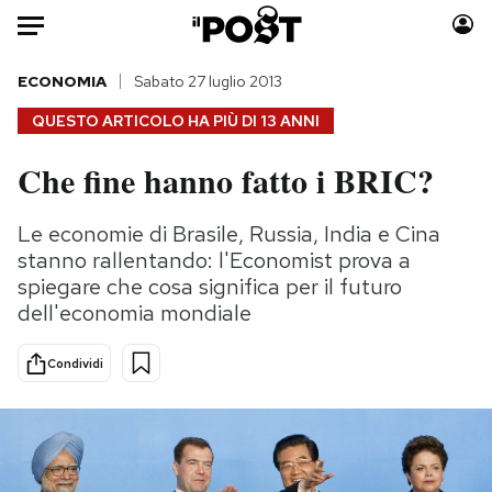
Auto
ECONOMIA
Sabato 27 luglio 2013
QUESTO ARTICOLO HA PIÙ DI
13 ANNI
HOME
Che fine hanno fatto i BRIC?
Italia
Moda
Mondo
Libri
Le economie di Brasile, Russia, India e Cina
Politica
Consumismi
stanno rallentando: l'Economist prova a
Tecnologia
Storie/Idee
spiegare che cosa significa per il futuro
dell'economia mondiale
Internet
Ok Boomer!
Scienza
Media
Condividi
Cultura
Europa
Economia
Altrecose
Sport
Mondiali calcio 2026