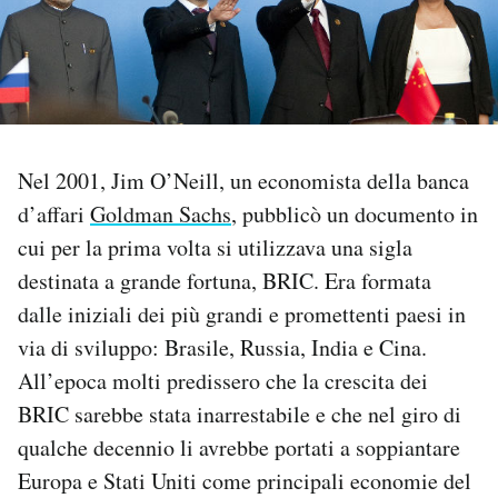
PODCAST
NEWSLETTER
Nel 2001, Jim O’Neill, un economista della banca
I MIEI PREFERITI
d’affari
Goldman Sachs
, pubblicò un documento in
cui per la prima volta si utilizzava una sigla
SHOP
destinata a grande fortuna, BRIC. Era formata
dalle iniziali dei più grandi e promettenti paesi in
CALENDARIO
via di sviluppo: Brasile, Russia, India e Cina.
All’epoca molti predissero che la crescita dei
AREA PERSONALE
BRIC sarebbe stata inarrestabile e che nel giro di
qualche decennio li avrebbe portati a soppiantare
Area Personale
Europa e Stati Uniti come principali economie del
Newsletter