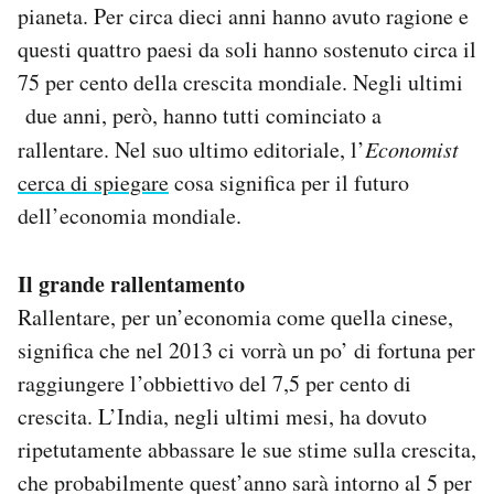
pianeta. Per circa dieci anni hanno avuto ragione e
Notifiche mobile
questi quattro paesi da soli hanno sostenuto circa il
Regala il Post
Hai bisogno di aiuto?
75 per cento della crescita mondiale. Negli ultimi
Esci
due anni, però, hanno tutti cominciato a
rallentare. Nel suo ultimo editoriale, l’
Economist
cerca di spiegare
cosa significa per il futuro
dell’economia mondiale.
Il grande rallentamento
Rallentare, per un’economia come quella cinese,
significa che nel 2013 ci vorrà un po’ di fortuna per
raggiungere l’obbiettivo del 7,5 per cento di
crescita. L’India, negli ultimi mesi, ha dovuto
ripetutamente abbassare le sue stime sulla crescita,
che probabilmente quest’anno sarà intorno al 5 per