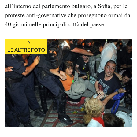
all’interno del parlamento bulgaro, a Sofia, per le
Notifiche mobile
Regala il Post
proteste anti-governative che proseguono ormai da
Hai bisogno di aiuto?
40 giorni nelle principali città del paese.
Esci