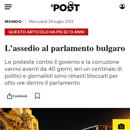
Auto
MONDO
Mercoledì 24 luglio 2013
QUESTO ARTICOLO HA PIÙ DI
13 ANNI
HOME
L’assedio al parlamento bulgaro
Italia
Moda
Mondo
Libri
Le proteste contro il governo e la corruzione
Politica
Consumismi
vanno avanti da 40 giorni, ieri un centinaio di
Tecnologia
Storie/Idee
politici e giornalisti sono rimasti bloccati per
otto ore dentro il parlamento
Internet
Ok Boomer!
Scienza
Media
Condividi
Cultura
Europa
Economia
Altrecose
Sport
Mondiali calcio 2026