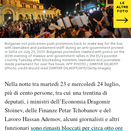
LE
ALTRE
FOTO
PODCAST
NEWSLETTER
Bulgarian riot policemen push protestors back to make way for the bus
with lawmakers and parliament staff during an anti-government protest
I MIEI PREFERITI
in Sofia on July 23, 2013. Bulgarian protesters clashed with police on the
40th evening of massive anti-government rallies in the EU's poorest
country Tuesday after blockading ministers, lawmakers and journalists
inside parliament for over five hours. AFP PHOTO / DIMITAR DILKOFF
(Photo credit should read DIMITAR DILKOFF/AFP/Getty Images)
SHOP
Nella notte tra martedì 23 e mercoledì 24 luglio,
CALENDARIO
più di cento persone, tra cui una trentina di
deputati, i ministri dell’Economia Dragomir
AREA PERSONALE
Stoinev, delle Finanze Petar Tchobanov e del
Lavoro Hassan Ademov, alcuni giornalisti e altri
Area Personale
funzionari
sono rimasti bloccati per circa otto ore
Newsletter