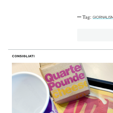
Notifiche mobile
Regala il Post
Tag:
Hai bisogno di aiuto?
GIORNALIS
Esci
CONSIGLIATI