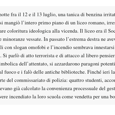
otte fra il 12 e il 13 luglio, una tanica di benzina irrita
i mangiò l’intero primo piano di un liceo romano, irresi
are coloritura ideologica alla vicenda. Il liceo era il So
e minoranze vessate. In passato l’estrema destra ne ave
li con slogan omofobi e l’incendio sembrava innestarsi
 Si parlò di atto terrorista e di attacco al libero pensier
imbolica dell’attentato, si azzardarono paragoni potenti 
al fuoco e i falò delle antiche biblioteche. Finché ieri la
rte del commissariato di polizia: quattro studenti, acc
vevano già calcolato la convenienza processuale del ges
vere incendiato la loro scuola come vendetta per una bo