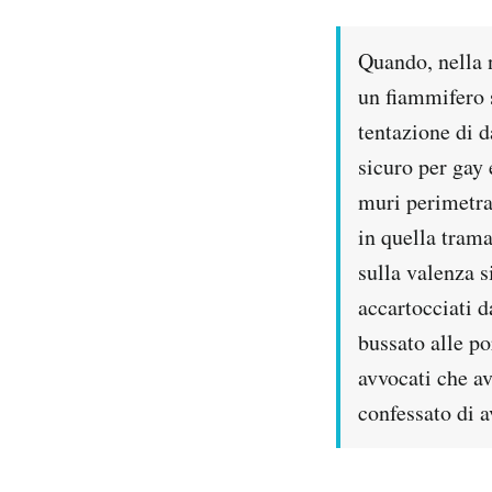
PODCAST
Quando, nella n
un fiammifero s
NEWSLETTER
tentazione di d
sicuro per gay 
I MIEI PREFERITI
muri perimetra
in quella trama.
SHOP
sulla valenza s
accartocciati d
CALENDARIO
bussato alle po
avvocati che a
AREA PERSONALE
confessato di a
Area Personale
Newsletter