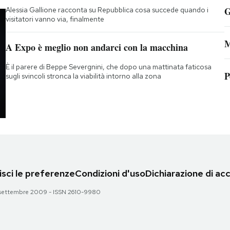
G
Alessia Gallione racconta su Repubblica cosa succede quando i
visitatori vanno via, finalmente
M
A Expo è meglio non andarci con la macchina
È il parere di Beppe Severgnini, che dopo una mattinata faticosa
P
sugli svincoli stronca la viabilità intorno alla zona
sci le preferenze
Condizioni d'uso
Dichiarazione di acc
 28 settembre 2009 - ISSN 2610-9980