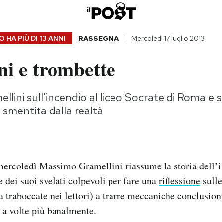
 HA PIÙ DI
13 ANNI
RASSEGNA
Mercoledì 17 luglio 2013
i e trombette
lini sull'incendio al liceo Socrate di Roma e su
 smentita dalla realtà
ercoledì Massimo Gramellini riassume la storia dell’i
 dei suoi svelati colpevoli per fare una
riflessione
sulle
a traboccate nei lettori) a trarre meccaniche conclusion
o, a volte più banalmente.