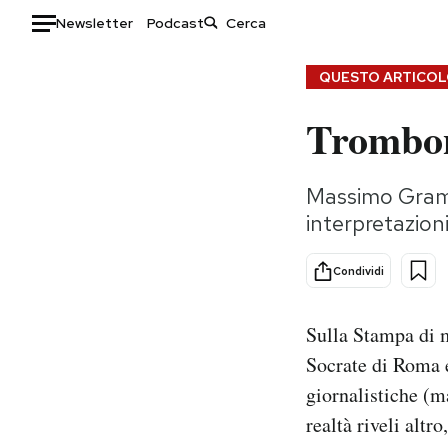
Newsletter
Podcast
Auto
QUESTO ARTICOLO
Trombon
HOME
Italia
Moda
Massimo Gramel
Mondo
Libri
interpretazioni
Politica
Consumismi
Tecnologia
Storie/Idee
Condividi
Internet
Ok Boomer!
Scienza
Media
Sulla Stampa di m
Cultura
Europa
Socrate di Roma e
Economia
Altrecose
giornalistiche (m
Sport
Mondiali calcio 2026
realtà riveli altr