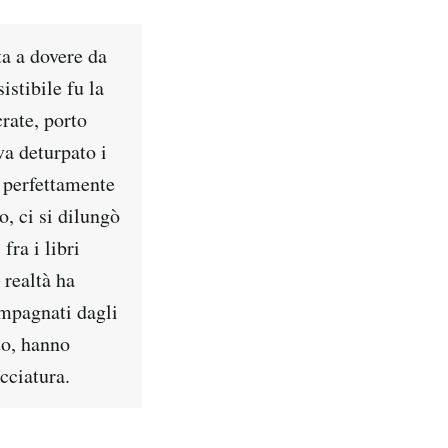
ta a dovere da
stibile fu la
crate, porto
va deturpato i
 perfettamente
o, ci si dilungò
fra i libri
 realtà ha
ompagnati dagli
to, hanno
cciatura.