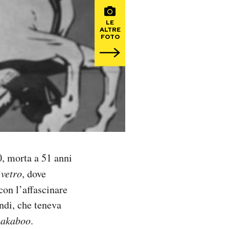
LE
ALTRE
FOTO
0, morta a 51 anni
 vetro
, dove
con l’affascinare
ondi, che teneva
eakaboo
.