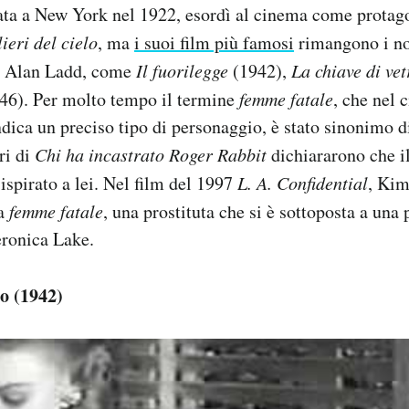
ata a New York nel 1922, esordì al cinema come protago
lieri del cielo
, ma
i suoi film più famosi
rimangono i noi
re Alan Ladd, come
Il fuorilegge
(1942),
La chiave di vet
46). Per molto tempo il termine
femme fatale
, che nel 
indica un preciso tipo di personaggio, è stato sinonimo 
ri di
Chi ha incastrato Roger Rabbit
dichiararono che i
ispirato a lei. Nel film del 1997
L. A. Confidential
, Kim
ra
femme fatale
, una prostituta che si è sottoposta a una 
eronica Lake.
ro (1942)