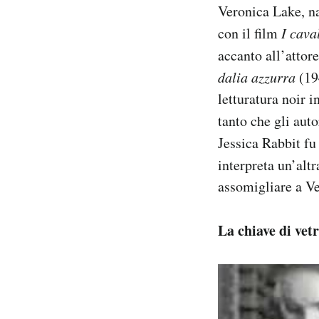
Veronica Lake, n
con il film
I cava
accanto all’atto
dalia azzurra
(19
letturatura noir 
tanto che gli auto
Jessica Rabbit fu 
interpreta un’alt
assomigliare a V
La chiave di vet