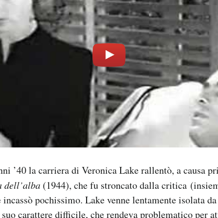
nni ’40 la carriera di Veronica Lake rallentò, a causa p
 dell’alba
(1944), che fu stroncato dalla critica (insie
 e incassò pochissimo. Lake venne lentamente isolata d
suo carattere difficile, che rendeva problematico per att