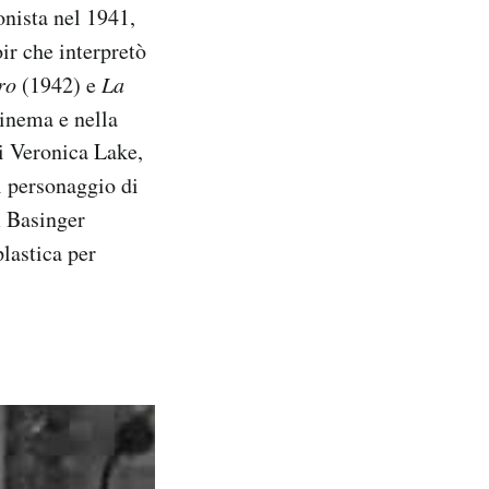
nista nel 1941,
r che interpretò
ro
(1942) e
La
cinema e nella
di Veronica Lake,
l personaggio di
 Basinger
plastica per