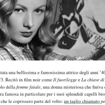
tata una bellissima e famosissima attrice degli anni ’4
973. Recitò in film noir come
Il fuorilegge
e
La chiave di
olo della
femme fatale
, una donna misteriosa che finiva 
ra famosa in particolare per i suoi splendidi capelli bi
 che le coprissero parte del volto:
un taglio chiamato
p