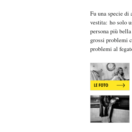
Notifiche mobile
Fu una specie di 
Regala il Post
Hai bisogno di aiuto?
vestita: ho solo u
Esci
persona più bella
grossi problemi c
problemi al fegato