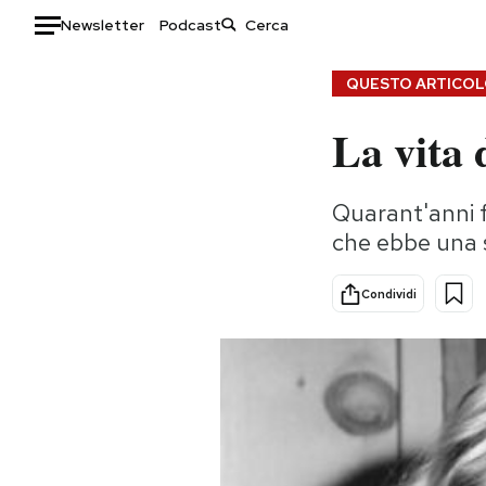
Newsletter
Podcast
Auto
QUESTO ARTICOLO
La vita 
HOME
Italia
Moda
Quarant'anni fa
Mondo
Libri
che ebbe una 
Politica
Consumismi
Tecnologia
Storie/Idee
Condividi
Internet
Ok Boomer!
Scienza
Media
Cultura
Europa
Economia
Altrecose
Sport
Mondiali calcio 2026