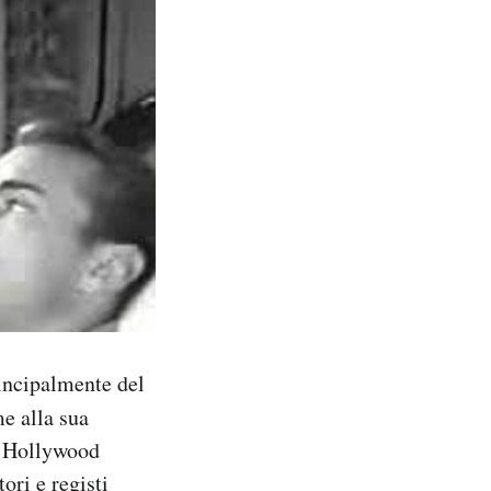
rincipalmente del
me alla sua
a Hollywood
ori e registi