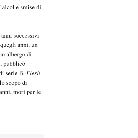
’alcol e smise di
 anni successivi
 quegli anni, un
un albergo di
, pubblicò
di serie B,
Flesh
olo scopo di
anni, morì per le