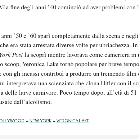
 Alla fine degli anni ’40 cominciò ad aver problemi con l
li anni ’50 e ’60 sparì completamente dalla scena e negli
che era stata arrestata diverse volte per ubriachezza. In
York Post
la scoprì mentre lavorava come cameriera in 
o scoop, Veronica Lake tornò popolare per breve tempo
e con gli incassi contribuì a produrre un tremendo film 
ui interpretava una scienziata che clona Hitler con il s
ia delle larve carnivore. Poco tempo dopo, all’età di 51 
sate dall’alcolismo.
-
-
OLLYWOOD
NEW YORK
VERONICA LAKE