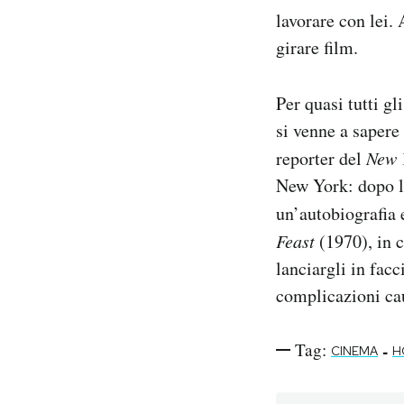
lavorare con lei.
girare film.
Per quasi tutti g
si venne a sapere 
reporter del
New 
New York: dopo l
un’autobiografia 
Feast
(1970), in c
lanciargli in facc
complicazioni cau
Tag:
-
CINEMA
H