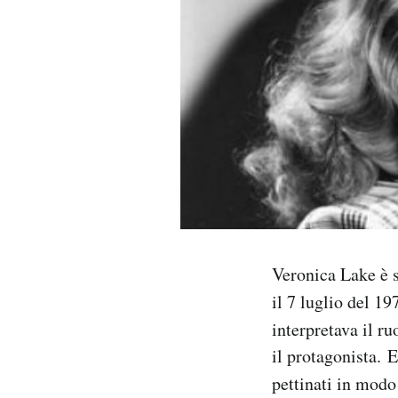
PODCAST
NEWSLETTER
I MIEI PREFERITI
SHOP
CALENDARIO
Veronica Lake è s
il 7 luglio del 1
interpretava il ru
AREA PERSONALE
il protagonista. E
Area Personale
pettinati in modo
Newsletter